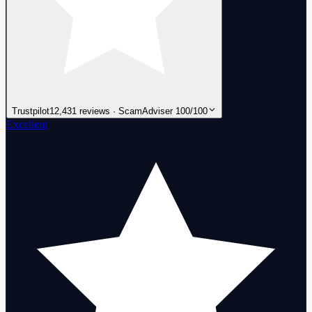
Trustpilot
12,431 reviews · ScamAdviser 100/100
Excellent