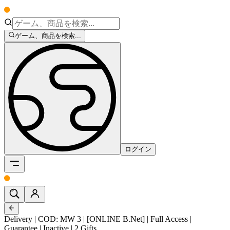
ゲーム、商品を検索...
ログイン
Delivery | COD: MW 3 | [ONLINE B.Net] | Full Access |
Guarantee | Inactive | 2 Gifts