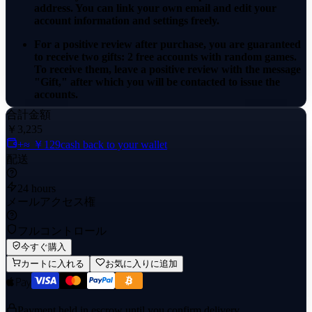
address. You can link your own email and edit your
account information and settings freely.
For a positive review after purchase, you are guaranteed
to receive two gifts: 2 free accounts with random games.
To receive them, leave a positive review with the message
"Gift," after which you will be contacted to issue the
accounts.
合計金額
The account includes Call of Duty®: Modern Warfare®
￥3,235
III.
+≈ ￥129
cash back to your wallet
Lowest price on the market.
配送
Full access.
24 hours
メールアクセス権
The product is covered by warranty.
No bans.
フルコントロール
今すぐ購入
After purchase, you become the sole owner of this
account.
カートに入れる
お気に入りに追加
You can play online with friends.
This product is not a digital activation key. You gain
Payment held in escrow until you confirm delivery