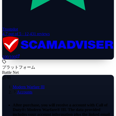
Trustpilot
4.7
out of 5 ·
12,431
reviews
100
/100
プラットフォーム
Battle Net
説明
Modern Warfare III
Accounts
After purchase, you will receive a account with Call of
Duty®: Modern Warfare® III. The data provided
includes your account information plus the linked email