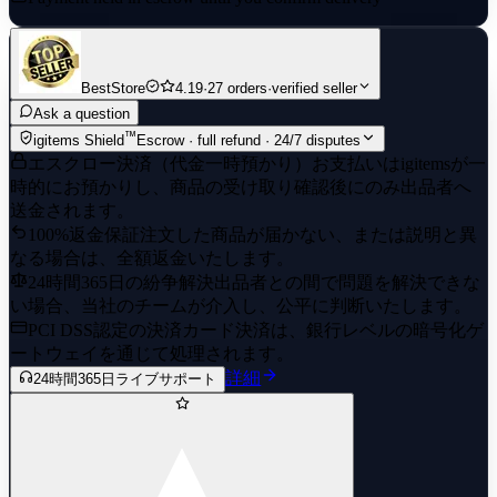
access to the account with the game already purchased on
it.
Happy shopping! Don't forget to leave a positive review.
BestStore
4.19
·
27 orders
·
verified seller
Ask a question
™
igitems Shield
Escrow · full refund · 24/7 disputes
エスクロー決済（代金一時預かり）
お支払いはigitemsが一
時的にお預かりし、商品の受け取り確認後にのみ出品者へ
送金されます。
100%返金保証
注文した商品が届かない、または説明と異
なる場合は、全額返金いたします。
24時間365日の紛争解決
出品者との間で問題を解決できな
い場合、当社のチームが介入し、公平に判断いたします。
PCI DSS認定の決済
カード決済は、銀行レベルの暗号化ゲ
ートウェイを通じて処理されます。
詳細
24時間365日ライブサポート