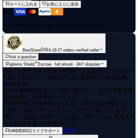
カートに入れる
お気に入りに追加
Payment held in escrow until you confirm delivery
BestStore
4.19
·
27 orders
·
verified seller
Ask a question
™
igitems Shield
Escrow · full refund · 24/7 disputes
エスクロー決済（代金一時預かり）
お支払いはigitemsが一
時的にお預かりし、商品の受け取り確認後にのみ出品者へ
送金されます。
100%返金保証
注文した商品が届かない、または説明と異
なる場合は、全額返金いたします。
24時間365日の紛争解決
出品者との間で問題を解決できな
い場合、当社のチームが介入し、公平に判断いたします。
PCI DSS認定の決済
カード決済は、銀行レベルの暗号化ゲ
ートウェイを通じて処理されます。
詳細
24時間365日ライブサポート