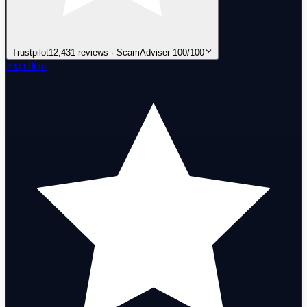
Trustpilot
12,431 reviews · ScamAdviser 100/100
Excellent