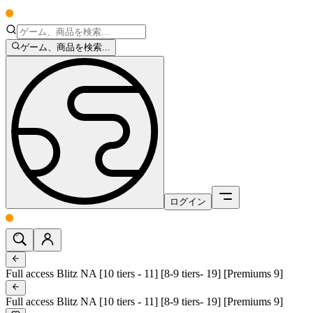
ゲーム、商品を検索...
ログイン
Full access Blitz NA [10 tiers - 11] [8-9 tiers- 19] [Premiums 9]
Full access Blitz NA [10 tiers - 11] [8-9 tiers- 19] [Premiums 9]