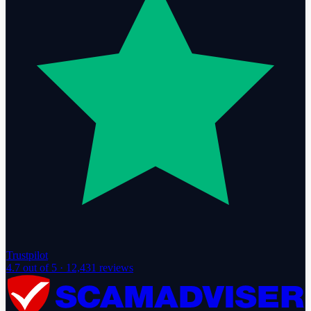
Trustpilot
4.7
out of 5 ·
12,431
reviews