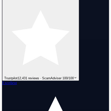
Trustpilot
12,431 reviews · ScamAdviser 100/100
Excellent