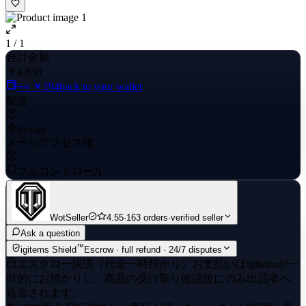
1 / 1
合計金額
￥4,858
+≈ ￥194
back to your wallet
配送
Instant
メールアクセス権
フルコントロール
WotSeller
4.55
·
163 orders
·
verified seller
Ask a question
™
igitems Shield
Escrow · full refund · 24/7 disputes
エスクロー決済（代金一時預かり）
お支払いはigitemsが一
時的にお預かりし、商品の受け取り確認後にのみ出品者へ
送金されます。