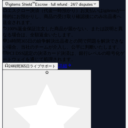
™
igitems Shield
Escrow · full refund · 24/7 disputes
エスクロー決済（代金一時預かり）
お支払いはigitemsが一
時的にお預かりし、商品の受け取り確認後にのみ出品者へ
送金されます。
100%返金保証
注文した商品が届かない、または説明と異
なる場合は、全額返金いたします。
24時間365日の紛争解決
出品者との間で問題を解決できな
い場合、当社のチームが介入し、公平に判断いたします。
PCI DSS認定の決済
カード決済は、銀行レベルの暗号化ゲ
ートウェイを通じて処理されます。
詳細
24時間365日ライブサポート