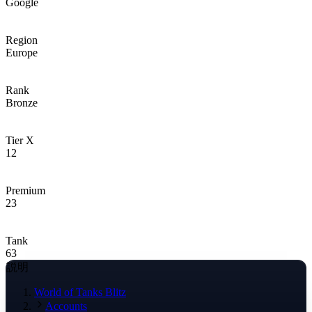
Google
Region
Europe
Rank
Bronze
Tier X
12
Premium
23
Tank
63
説明
World of Tanks Blitz
Accounts