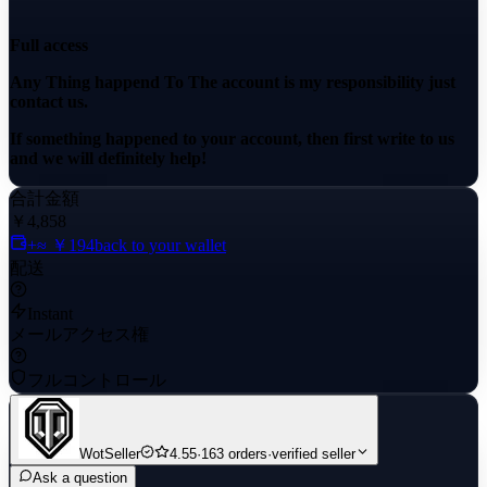
Full access
Any Thing happend To The account is my responsibility just
contact us.
If something happened to your account, then first write to us
and we will definitely help!
合計金額
￥4,858
+≈ ￥194
back to your wallet
配送
Instant
メールアクセス権
フルコントロール
WotSeller
4.55
·
163 orders
·
verified seller
Ask a question