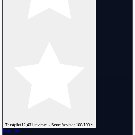
Trustpilot
12,431 reviews · ScamAdviser 100/100
Excellent