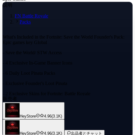
説明
FN Battle Royale
Packs
What's Included in the Fortnite: Save the World Founder's Pack:
Epic games key Global
- Save the World/ STW Access
- 4 Exclusive In-Game Banner Icons
- 6 Daily Loot Pinata Packs
- Exclusive Founder's Loot Pinata
- 2 Exclusive Skins for Fortnite: Battle Royale
販売者
- Save the World Quests which rewards Unlimited V-Bucks
When you order this you will receive a CD Keys which you will
HeyStore
4.96
(3.1K)
activate on your Epic Games account. This is not an account for
sale and can be activated on your personal fortnite account.
HeyStore
4.96
(3.1K)
出品者とチャット