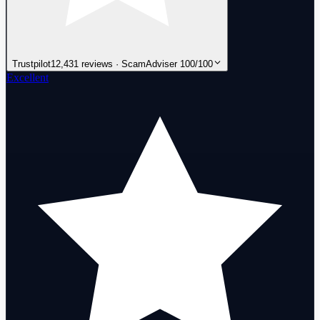
Trustpilot
12,431 reviews · ScamAdviser 100/100
Excellent