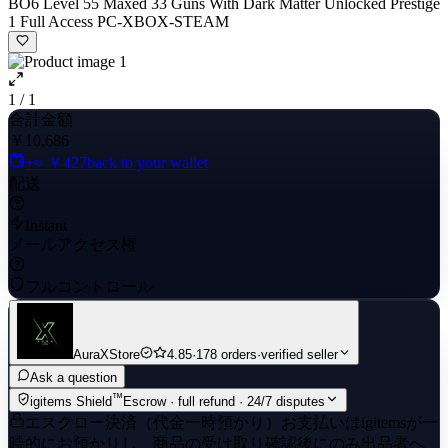
BO6 Level 55 Maxed 33 Guns With Dark Matter Unlocked Prestige
1 Full Access PC-XBOX-STEAM
1 / 1
合計金額
￥10,686
+≈ ￥427
back to your wallet
配送
Instant
メールアクセス権
フルコントロール
AuraXStore
4.85
·
178 orders
·
verified seller
Ask a question
™
igitems Shield
Escrow · full refund · 24/7 disputes
エスクロー決済（代金一時預かり）
お支払いはigitemsが一
時的にお預かりし、商品の受け取り確認後にのみ出品者へ