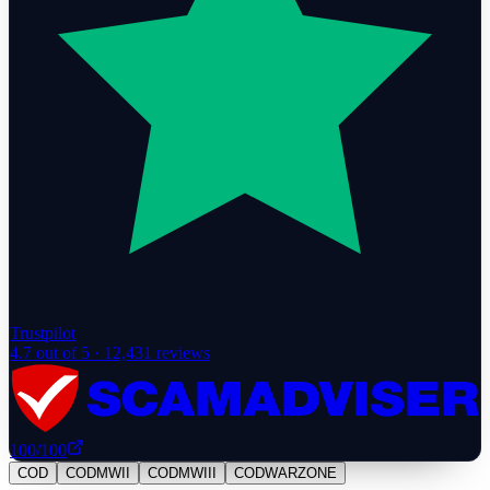
Trustpilot
4.7
out of 5 ·
12,431
reviews
100
/100
COD
CODMWII
CODMWIII
CODWARZONE