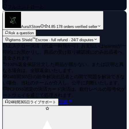
フルコントロール
✅ Outlook Email/ Password
✅ Battle net Email / Password
AuraXStore
4.85
·
178 orders
·
verified seller
✅ Activision Email/Password
Ask a question
✅ Full Access on everything
™
igitems Shield
Escrow · full refund · 24/7 disputes
エスクロー決済（代金一時預かり）
お支払いはigitemsが一
--------------------------------------
時的にお預かりし、商品の受け取り確認後にのみ出品者へ
💯 100% Positive Feedback
送金されます。
100%返金保証
注文した商品が届かない、または説明と異
⏰ 24/7 Customer Support
なる場合は、全額返金いたします。
🎯 Customer Satisfaction is Our Top Priority
24時間365日の紛争解決
出品者との間で問題を解決できな
い場合、当社のチームが介入し、公平に判断いたします。
⭐After Payment You will Receive Activision Login you can link
PCI DSS認定の決済
カード決済は、銀行レベルの暗号化ゲ
you Platform PS XBOX PC STEAM BATTLE NET and Ready
ートウェイを通じて処理されます。
To Play
詳細
24時間365日ライブサポート