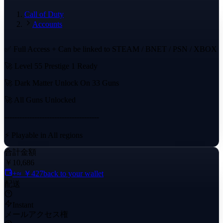
Call of Duty
Accounts
✅ Full Access + Can be linked to STEAM / BNET / PSN / XBOX
🚀 Level 55 Prestige 1 Ready
🚀 Dark Matter Unlock On 33 Guns
🚀 All Guns Unlocked
--------------------------------------
⚡️ Playable in All regions
合計金額
⚡️ Bo6 is Not Purchased on Steam
￥10,686
+≈ ￥427
back to your wallet
⚡️ Name Change is Available
配送
--------------------------------------
Instant
メールアクセス権
⛔
After Payment, You'll receive