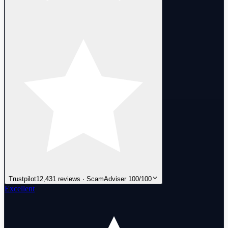
Trustpilot
12,431 reviews · ScamAdviser 100/100
Excellent