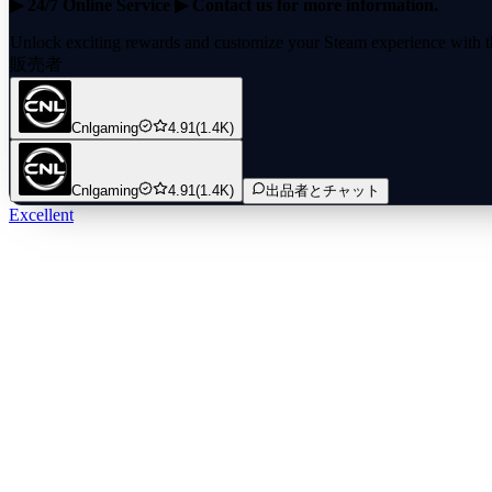
▶ 24/7 Online Service ▶ Contact us for more information.
Unlock exciting rewards and customize your Steam experience with the
profile, allowing you to access exclusive items and personalize your jo
販売者
Cnlgaming
4.91
(1.4K)
Cnlgaming
4.91
(1.4K)
出品者とチャット
Excellent