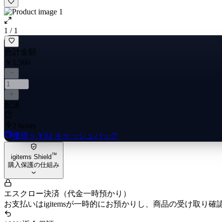
1 / 1
合計金額
￥1,560
配送
2 hours
獲得
≈ ￥62
キャッシュバック
™
igitems Shield
購入保護の仕組み
エスクロー決済（代金一時預かり）
お支払いはigitemsが一時的にお預かりし、商品の受け取り