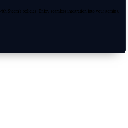
ith Steam's policies. Enjoy seamless integration into your gaming