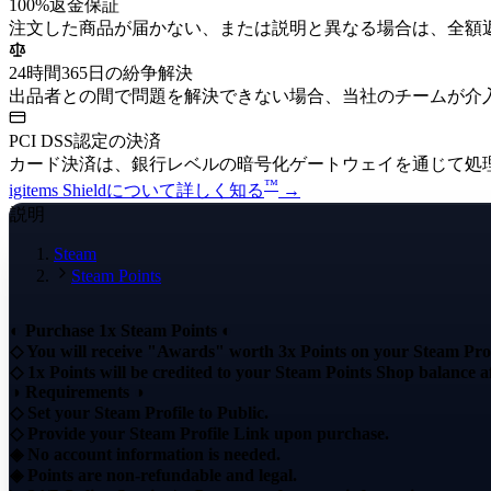
100%返金保証
注文した商品が届かない、または説明と異なる場合は、全額
24時間365日の紛争解決
出品者との間で問題を解決できない場合、当社のチームが介
PCI DSS認定の決済
カード決済は、銀行レベルの暗号化ゲートウェイを通じて処
™
igitems Shieldについて詳しく知る
→
説明
Steam
Steam Points
◐ Purchase 1x Steam Points ◐
◇ You will receive "Awards" worth 3x Points on your Steam Prof
◇ 1x Points will be credited to your Steam Points Shop balance af
◑ Requirements ◑
◇ Set your Steam Profile to Public.
◇ Provide your Steam Profile Link upon purchase.
◈ No account information is needed.
◈ Points are non-refundable and legal.