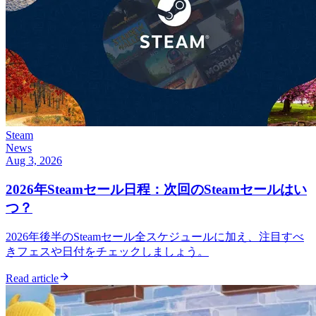
Steam
News
Aug 3, 2026
2026年Steamセール日程：次回のSteamセールはい
つ？
2026年後半のSteamセール全スケジュールに加え、注目すべ
きフェスや日付をチェックしましょう。
Read article