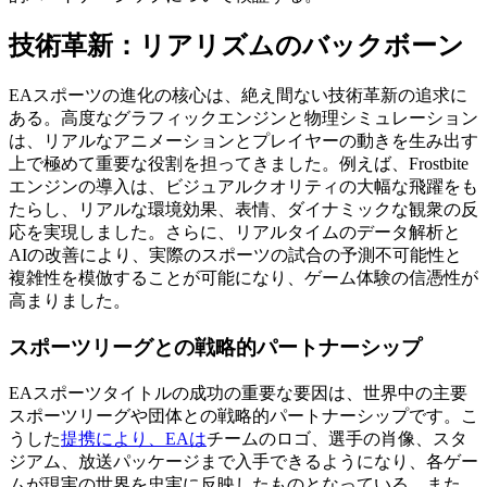
技術革新：リアリズムのバックボーン
EAスポーツの進化の核心は、絶え間ない技術革新の追求に
ある。高度なグラフィックエンジンと物理シミュレーション
は、リアルなアニメーションとプレイヤーの動きを生み出す
上で極めて重要な役割を担ってきました。例えば、Frostbite
エンジンの導入は、ビジュアルクオリティの大幅な飛躍をも
たらし、リアルな環境効果、表情、ダイナミックな観衆の反
応を実現しました。さらに、リアルタイムのデータ解析と
AIの改善により、実際のスポーツの試合の予測不可能性と
複雑性を模倣することが可能になり、ゲーム体験の信憑性が
高まりました。
スポーツリーグとの戦略的パートナーシップ
EAスポーツタイトルの成功の重要な要因は、世界中の主要
スポーツリーグや団体との戦略的パートナーシップです。こ
うした
提携により、EAは
チームのロゴ、選手の肖像、スタ
ジアム、放送パッケージまで入手できるようになり、各ゲー
ムが現実の世界を忠実に反映したものとなっている。また、