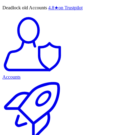
Deadlock old Accounts
4.8
★
on Trustpilot
Accounts