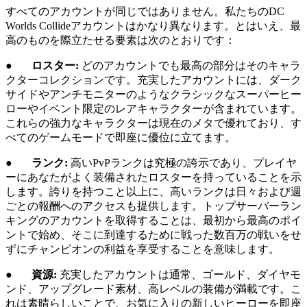
すべてのアカウントが同じではありません。私たちのDC
Worlds Collideアカウントはかなり異なります。とはいえ、最
高のものを際立たせる要素は次のとおりです：
●
ロスター:
どのアカウントでも最高の部分はそのキャラ
クターコレクションです。充実したアカウントには、ダーク
サイドやアンチモニターのようなクラシックなスーパーヒー
ローやイベント限定のレアキャラクターが含まれています。
これらの強力なキャラクターは現在のメタで優れており、す
べてのゲームモードで即座に優位に立てます。
●
ランク:
高いPvPランクは究極の誇示であり、プレイヤ
ーにあなたがよく装備されたロスターを持っていることを示
します。誇りを持つこと以上に、高いランクは日々および週
ごとの報酬へのアクセスも提供します。トップサーバーラン
キングのアカウントを取得することは、最初から最高のポイ
ントで始め、そこに到達するために戦った数百万の戦いをせ
ずにチャンピオンの利益を享受することを意味します。
●
資源:
充実したアカウントは通常、ゴールド、ダイヤモ
ンド、アップグレード素材、高レベルの装備が満載です。こ
れは素晴らしいことで、お気に入りの新しいヒーローを即座