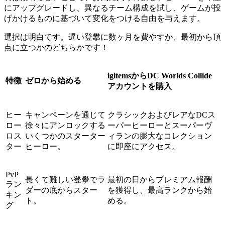
にアップグレードし、異なるチーム構成を試し、ゲームが投
げかけるものに基づいて変化をつける自由を与えます。
選択は明白です。遅い登攀に数ヶ月を費やすか、最初から頂
点に立つかのどちらかです！
igitemsからDC Worlds Collide
特徴
ゼロから始める
アカウントを購入
ヒー
キャンペーンを通じて
クラシックおよびレアなDCス
ロー
徐々にアンロックする
ーパーヒーローとスーパーヴ
ロス
いくつかのスターター
ィランの膨大なコレクション
ター
ヒーロー。
に即座にアクセス。
PvP
長くて難しい登攀でラ
最初の日からプレミアム報酬
ラン
ダーの底からスター
を獲得し、最高ランクから始
キン
ト。
める。
グ