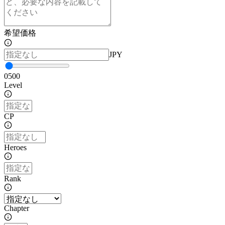
希望価格
JPY
0
500
Level
CP
Heroes
Rank
Chapter