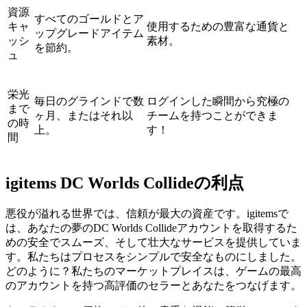
資源
すべてのゴールドとア
キャ
使用するための豊富な通貨と
ップグレードアイテム
ッシ
素材。
を節約。
ュ
栄光
毎日のグラインドで数
ログインした瞬間から究極の
まで
ヶ月、またはそれ以
チームを持つことができま
の時
上。
す！
間
igitems DC Worlds Collideの利点
悪役が溢れる世界では、信頼が最大の資産です。igitemsで
は、あなたの夢のDC Worlds Collideアカウントを取得するた
めの安全でスムーズ、そして壮大なサービスを提供していま
す。私たちはプロセスをシンプルで安全なものにしました。
どのように？私たちのマーケットプレイスは、ゲームの最高
のアカウントを持つ高評価のセラーとあなたをつなげます。