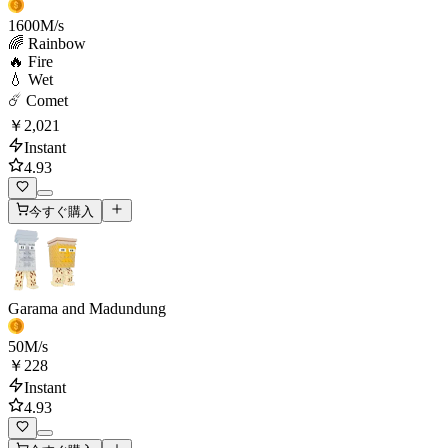
1600
M/s
🌈 Rainbow
🔥 Fire
💧 Wet
☄️ Comet
￥2,021
Instant
4.93
今すぐ購入
Garama and Madundung
50
M/s
￥228
Instant
4.93