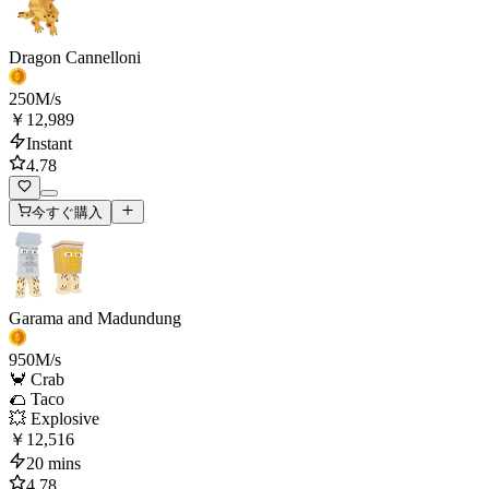
Dragon Cannelloni
250
M/s
￥12,989
Instant
4.78
今すぐ購入
Garama and Madundung
950
M/s
🦀 Crab
🌮 Taco
💥 Explosive
￥12,516
20 mins
4.78