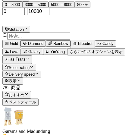
0 – 3000
3000 – 5000
5000 – 8000
8000+
–
🐉Mutation
🟨 Gold
💎 Diamond
🌈 Rainbow
🩸 Bloodrot
🍬 Candy
🌋 Lava
🌌 Galaxy
☯️ YinYang
さらに6件のオプションを表示
⚡Has Traits
Seller rating
Delivery speed
表示
782 商品
おすすめ
ベストディール
Garama and Madundung