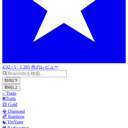
4.92 / 5 · 1,285 件のレビュー
$10以下
$50以上
✅Traits
❌Traits
🟨 Gold
💎 Diamond
🌈 Rainbow
☯️ YinYang
☢️ Radioactive