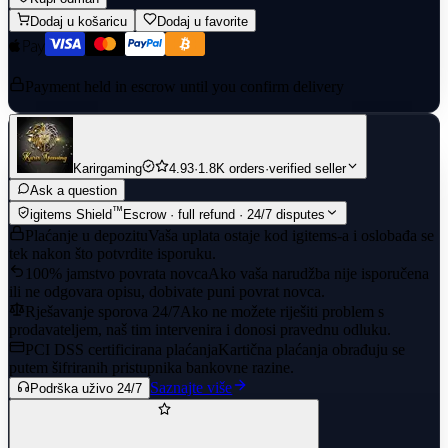
Dodaj u košaricu
Dodaj u favorite
Payment held in escrow until you confirm delivery
Karirgaming
4.93
·
1.8K orders
·
verified seller
Ask a question
™
igitems Shield
Escrow · full refund · 24/7 disputes
Plaćanje u depozitu
Vaša uplata ostaje kod igitems-a i oslobađa se
tek nakon što potvrdite isporuku.
100% jamstvo povrata novca
Ako vaša narudžba nije isporučena
ili ne odgovara opisu, dobivate puni povrat novca.
Rješavanje sporova 24/7
Ako ne možete riješiti problem s
prodavateljem, naš tim intervenira i donosi pravednu odluku.
PCI DSS certificirana plaćanja
Kartična plaćanja obrađuju se
putem šifriranih pristupnika bankovne razine.
Saznajte više
Podrška uživo 24/7