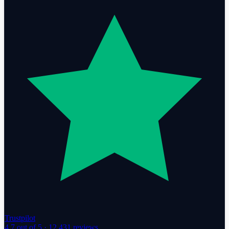
Trustpilot
4.7
out of 5 ·
12,431
reviews