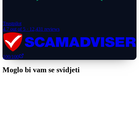
Trustpilot
4.7
out of 5 ·
12,431
reviews
100
/100
Moglo bi vam se svidjeti