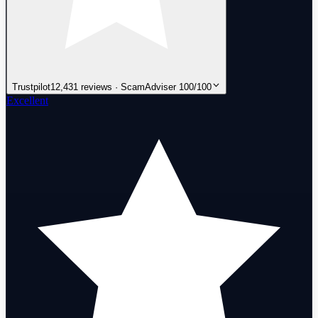
Trustpilot
12,431 reviews · ScamAdviser 100/100
Excellent