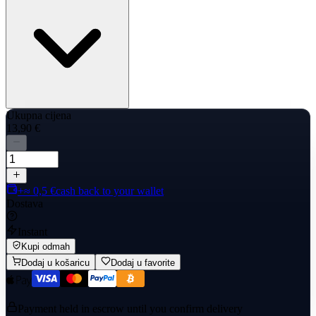
Ukupna cijena
13,90 €
+≈ 0,5 €
cash back to your wallet
Dostava
Instant
Kupi odmah
Dodaj u košaricu
Dodaj u favorite
Payment held in escrow until you confirm delivery