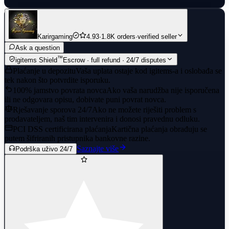
Karirgaming
4.93
·
1.8K orders
·
verified seller
Ask a question
™
igitems Shield
Escrow · full refund · 24/7 disputes
Plaćanje u depozitu
Vaša uplata ostaje kod igitems-a i oslobađa se
tek nakon što potvrdite isporuku.
100% jamstvo povrata novca
Ako vaša narudžba nije isporučena
ili ne odgovara opisu, dobivate puni povrat novca.
Rješavanje sporova 24/7
Ako ne možete riješiti problem s
prodavateljem, naš tim intervenira i donosi pravednu odluku.
PCI DSS certificirana plaćanja
Kartična plaćanja obrađuju se
putem šifriranih pristupnika bankovne razine.
Saznajte više
Podrška uživo 24/7