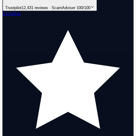
Trustpilot
12,431 reviews · ScamAdviser 100/100
Excellent