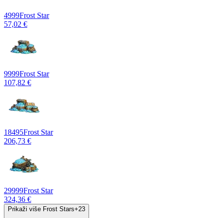
4999
Frost Star
57,02 €
9999
Frost Star
107,82 €
18495
Frost Star
206,73 €
29999
Frost Star
324,36 €
Prikaži više Frost Stars
+
23