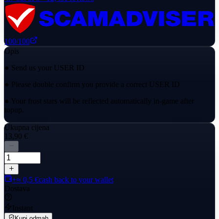
100
/100
Opis
● Send us your USER ID
● Please double confirm you provide a correct USER ID
● Your frost stars will be reflected automatically in-game after
topup.
Ukupna cijena
13,90 €
+≈ 0,5 €
cash back to your wallet
Dostava
Instant
Kupi odmah