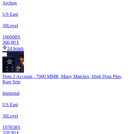
Archon
US East
30
Level
10000
BS
360,90 €
24 hours
Dota 2 Account - 7000 MMR, Many Matches, High Dota Plus,
Rare Sets
Immortal
US East
30
Level
10785
BS
328,90 €