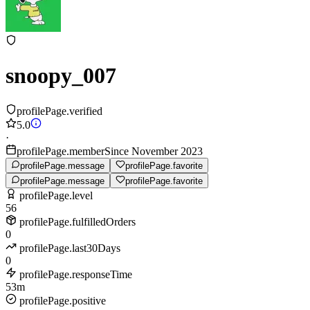
snoopy_007
profilePage.verified
5.0
·
profilePage.memberSince November 2023
profilePage.message
profilePage.favorite
profilePage.message
profilePage.favorite
profilePage.level
56
profilePage.fulfilledOrders
0
profilePage.last30Days
0
profilePage.responseTime
53m
profilePage.positive