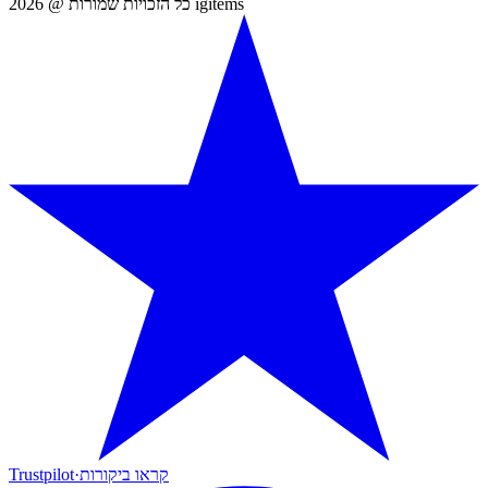
כל הזכויות שמורות @ 2026 igitems
קראו ביקורות
·
Trustpilot