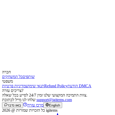
חברה
שותפים
כל המשחקים
משפטי
הודעת DMCA
Refund Policy
תנאי שימוש
מדיניות פרטיות
צריכים עזרה?
צוות התמיכה המקצועי שלנו זמין 24/7 לסייע בכל שאלה.
support@igitems.com
שלחו לנו מייל לכתובת
מרכז עזרה
English
בואו נדבר
כל הזכויות שמורות @ 2026 igitems