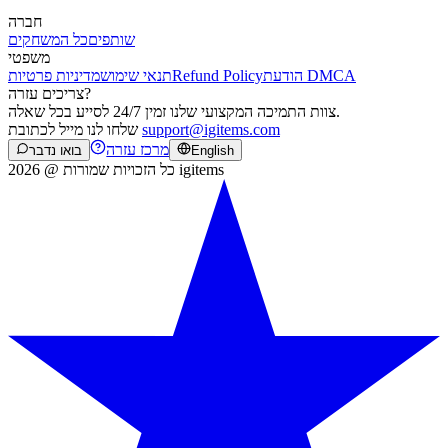
חברה
שותפים
כל המשחקים
משפטי
הודעת DMCA
Refund Policy
תנאי שימוש
מדיניות פרטיות
צריכים עזרה?
צוות התמיכה המקצועי שלנו זמין 24/7 לסייע בכל שאלה.
support@igitems.com
שלחו לנו מייל לכתובת
מרכז עזרה
English
בואו נדבר
כל הזכויות שמורות @ 2026 igitems