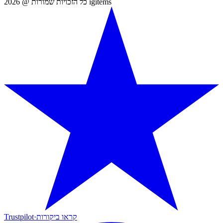
כל הזכויות שמורות @ 2026 igitems
קראו ביקורות
·
Trustpilot