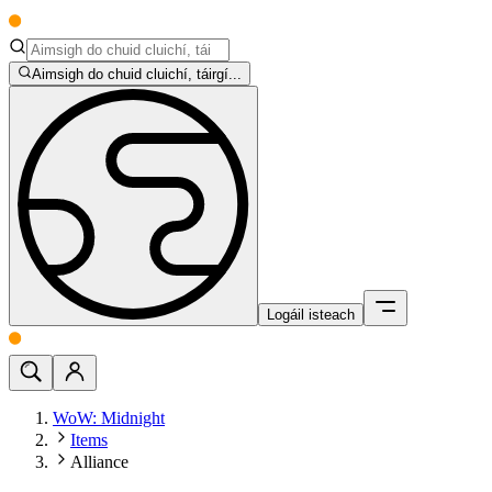
Aimsigh do chuid cluichí, táirgí...
Logáil isteach
WoW: Midnight
Items
Alliance