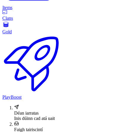
Items
Clans
Gold
PlayBoost
Déan iarratas
Inis dúinn cad atá uait
Faigh tairiscintí