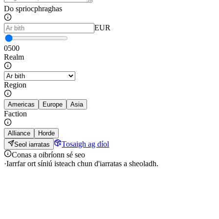
Do spriocphraghas
EUR
0
500
Realm
Region
Americas
Europe
Asia
Faction
Alliance
Horde
Tosaigh ag díol
Seol iarratas
Conas a oibríonn sé seo
·
Iarrfar ort síniú isteach chun d'iarratas a sheoladh.