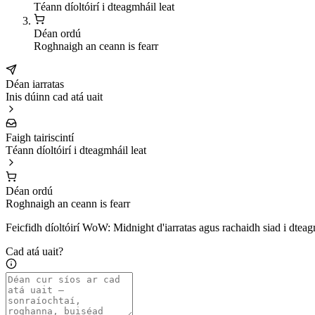
Téann díoltóirí i dteagmháil leat
Déan ordú
Roghnaigh an ceann is fearr
Déan iarratas
Inis dúinn cad atá uait
Faigh tairiscintí
Téann díoltóirí i dteagmháil leat
Déan ordú
Roghnaigh an ceann is fearr
Feicfidh díoltóirí WoW: Midnight d'iarratas agus rachaidh siad i dteagmh
Cad atá uait?