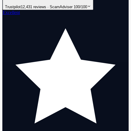
Trustpilot
12,431 reviews · ScamAdviser 100/100
Excellent