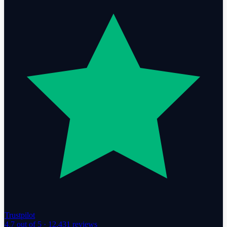
Trustpilot
4.7
out of 5 ·
12,431
reviews