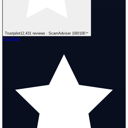
Trustpilot
12,431 reviews · ScamAdviser 100/100
Excellent