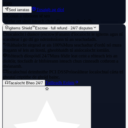
0
500
Tosaigh ag díol
Seol iarratas
Conas a oibríonn sé seo
·
Iarrfar ort síniú isteach chun d'iarratas a sheoladh.
™
igitems Shield
Escrow · full refund · 24/7 disputes
Íocaíocht i dtaisce (escrow)
Fanann d'íocaíocht le igitems agus ní
scaoiltear í go dtí go ndeimhníonn tú an seachadadh.
Ráthaíocht airgead ar ais 100%
Mura seachadtar d'ordú nó mura
dtagann sé leis an liostú, gheobhaidh tú aisíocaíocht iomlán.
Réiteach díospóidí 24/7
Mura féidir leat ceist a réiteach leis an
díoltóir, tiocfaidh ár bhfoireann isteach chun cinneadh cothrom a
dhéanamh.
Íocaíochtaí deimhnithe PCI DSS
Próiseáiltear íocaíochtaí cárta trí
gheataí criptithe de ghrád bainc.
Tuilleadh Eolais
Tacaíocht Bheo 24/7