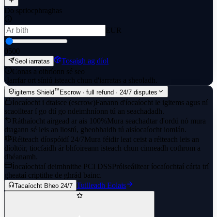
Do spriocphraghas
EUR
0
500
Tosaigh ag díol
Seol iarratas
Conas a oibríonn sé seo
·
Iarrfar ort síniú isteach chun d'iarratas a sheoladh.
™
igitems Shield
Escrow · full refund · 24/7 disputes
Íocaíocht i dtaisce (escrow)
Fanann d'íocaíocht le igitems agus ní
scaoiltear í go dtí go ndeimhníonn tú an seachadadh.
Ráthaíocht airgead ar ais 100%
Mura seachadtar d'ordú nó mura
dtagann sé leis an liostú, gheobhaidh tú aisíocaíocht iomlán.
Réiteach díospóidí 24/7
Mura féidir leat ceist a réiteach leis an
díoltóir, tiocfaidh ár bhfoireann isteach chun cinneadh cothrom a
dhéanamh.
Íocaíochtaí deimhnithe PCI DSS
Próiseáiltear íocaíochtaí cárta trí
gheataí criptithe de ghrád bainc.
Tuilleadh Eolais
Tacaíocht Bheo 24/7