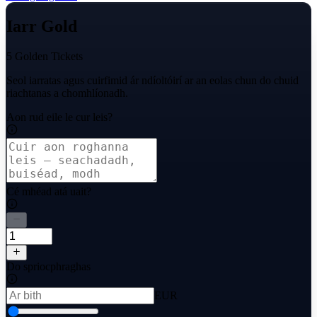
Iarr Gold
5 Golden Tickets
Seol iarratas agus cuirfimid ár ndíoltóirí ar an eolas chun do chuid
riachtanas a chomhlíonadh.
Aon rud eile le cur leis?
Cé mhéad atá uait?
Do spriocphraghas
EUR