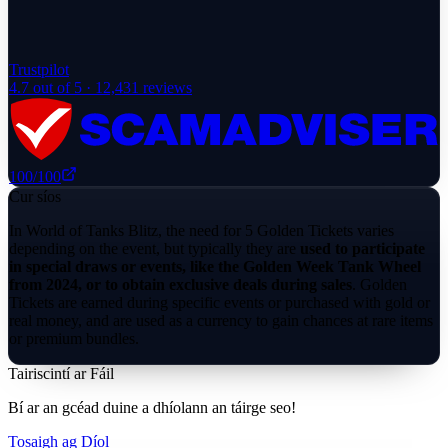
Trustpilot
4.7
out of 5 ·
12,431
reviews
100
/100
Cur síos
In World of Tanks Blitz, the need for 5 Golden Tickets varies
depending on the event, but typically they are
used to participate
in special draws or events, like the Golden Week Tank Wheel
from 2024, or to obtain exclusive deals during sales
. Golden
Tickets are earned during specific events or purchased with gold or
real money, and are used as a currency to gain chances at rare items
or premium bundles.
Tairiscintí ar Fáil
Bí ar an gcéad duine a dhíolann an táirge seo!
Tosaigh ag Díol