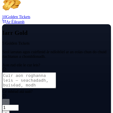
10
Golden Tickets
Ar Éileamh
Iarr Gold
5 Golden Tickets
Seol iarratas agus cuirfimid ár ndíoltóirí ar an eolas chun do chuid
riachtanas a chomhlíonadh.
Aon rud eile le cur leis?
Cé mhéad atá uait?