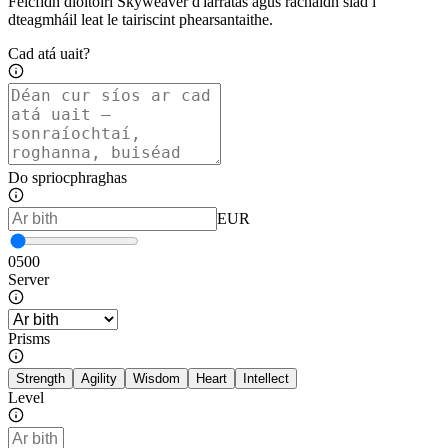
Feicfidh díoltóirí Skyweaver d'iarratas agus rachaidh siad i
dteagmháil leat le tairiscint phearsantaithe.
Cad atá uait?
Do spriocphraghas
EUR
0
500
Server
Prisms
Strength
Agility
Wisdom
Heart
Intellect
Level