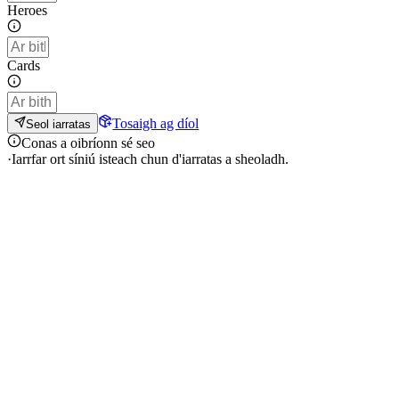
Heroes
Cards
Tosaigh ag díol
Seol iarratas
Conas a oibríonn sé seo
·
Iarrfar ort síniú isteach chun d'iarratas a sheoladh.