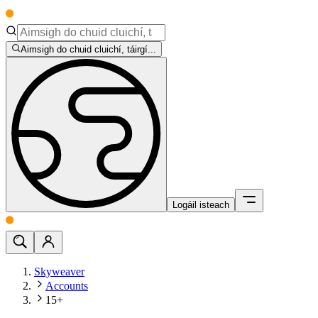
Aimsigh do chuid cluichí, táirgí...
Logáil isteach
Skyweaver
Accounts
15+