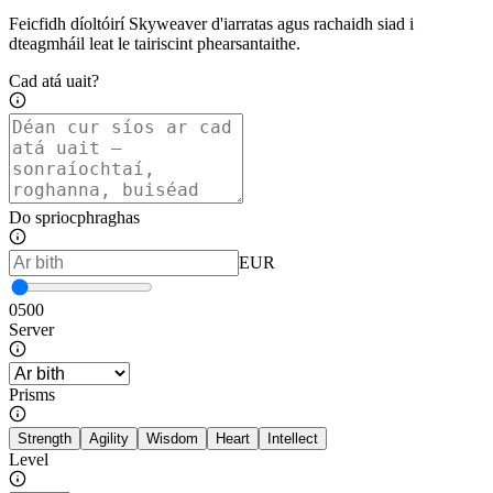
Feicfidh díoltóirí Skyweaver d'iarratas agus rachaidh siad i
dteagmháil leat le tairiscint phearsantaithe.
Cad atá uait?
Do spriocphraghas
EUR
0
500
Server
Prisms
Strength
Agility
Wisdom
Heart
Intellect
Level