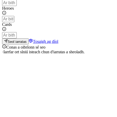
Heroes
Cards
Tosaigh ag díol
Seol iarratas
Conas a oibríonn sé seo
·
Iarrfar ort síniú isteach chun d'iarratas a sheoladh.