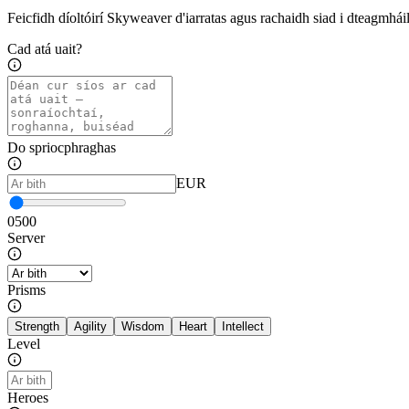
Feicfidh díoltóirí Skyweaver d'iarratas agus rachaidh siad i dteagmháil l
Cad atá uait?
Do spriocphraghas
EUR
0
500
Server
Prisms
Strength
Agility
Wisdom
Heart
Intellect
Level
Heroes