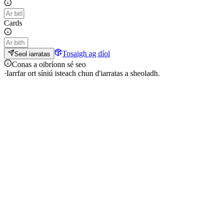
Cards
Tosaigh ag díol
Seol iarratas
Conas a oibríonn sé seo
·
Iarrfar ort síniú isteach chun d'iarratas a sheoladh.