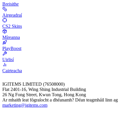
Breisithe
Airgeadraí
CS2 Skins
Míreanna
PlayBoost
Uirlisí
Cairteacha
IGITEMS LIMITED (76508000)
Flat 2401-16, Wing Shing Industrial Building
26 Ng Fong Street, Kwun Tong, Hong Kong
Ar mhaith leat fógraíocht a dhéanamh? Déan teagmháil linn ag
marketing@igitems.com