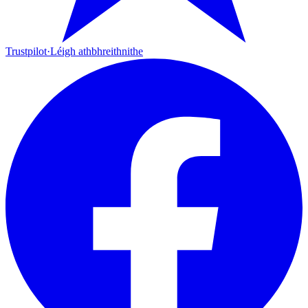
Trustpilot
·
Léigh athbhreithnithe