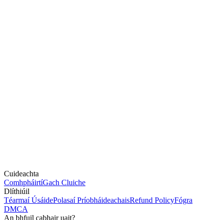
Cuideachta
Comhpháirtí
Gach Cluiche
Dlíthiúil
Téarmaí Úsáide
Polasaí Príobháideachais
Refund Policy
Fógra
DMCA
An bhfuil cabhair uait?