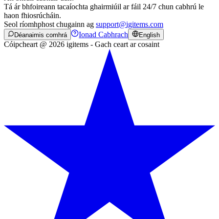
Tá ár bhfoireann tacaíochta ghairmiúil ar fáil 24/7 chun cabhrú le
haon fhiosrúcháin.
Seol ríomhphost chugainn ag
support@igitems.com
Ionad Cabhrach
Déanaimis comhrá
English
Cóipcheart @ 2026 igitems - Gach ceart ar cosaint