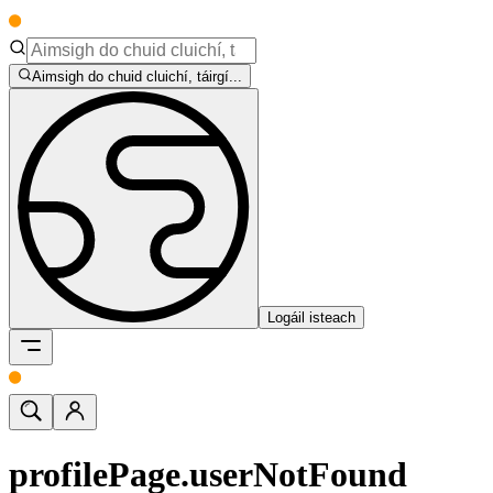
Aimsigh do chuid cluichí, táirgí...
Logáil isteach
profilePage.userNotFound