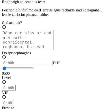
Roghnaigh an ceann is fearr
Feicfidh díoltóirí mo.co d'iarratas agus rachaidh siad i dteagmháil
leat le tairiscint phearsantaithe.
Cad atá uait?
Do spriocphraghas
EUR
0
500
Level
VIP
Prestige