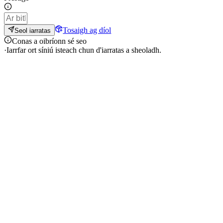
Tosaigh ag díol
Seol iarratas
Conas a oibríonn sé seo
·
Iarrfar ort síniú isteach chun d'iarratas a sheoladh.