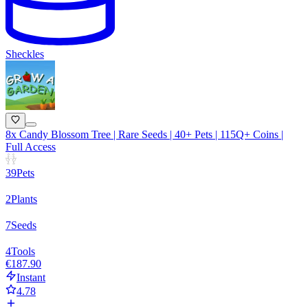
Sheckles
8x Candy Blossom Tree | Rare Seeds | 40+ Pets | 115Q+ Coins |
Full Access
39
Pets
2
Plants
7
Seeds
4
Tools
€187.90
Instant
4.78