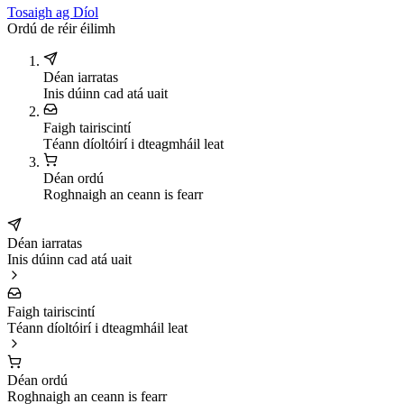
Tosaigh ag Díol
Ordú de réir éilimh
Déan iarratas
Inis dúinn cad atá uait
Faigh tairiscintí
Téann díoltóirí i dteagmháil leat
Déan ordú
Roghnaigh an ceann is fearr
Déan iarratas
Inis dúinn cad atá uait
Faigh tairiscintí
Téann díoltóirí i dteagmháil leat
Déan ordú
Roghnaigh an ceann is fearr