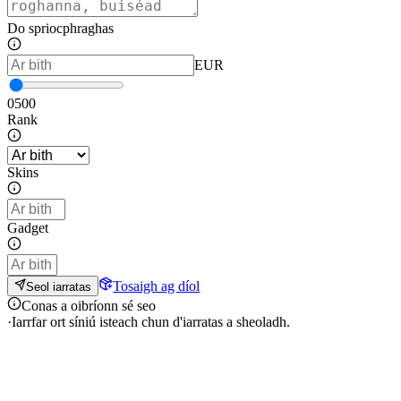
Do spriocphraghas
EUR
0
500
Rank
Skins
Gadget
Tosaigh ag díol
Seol iarratas
Conas a oibríonn sé seo
·
Iarrfar ort síniú isteach chun d'iarratas a sheoladh.