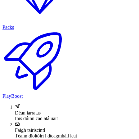
Packs
PlayBoost
Déan iarratas
Inis dúinn cad atá uait
Faigh tairiscintí
Téann díoltóirí i dteagmháil leat