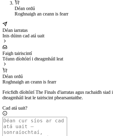
Déan ordú
Roghnaigh an ceann is fearr
Déan iarratas
Inis dúinn cad atá uait
Faigh tairiscintí
Téann díoltóirí i dteagmháil leat
Déan ordú
Roghnaigh an ceann is fearr
Feicfidh díoltóirí The Finals d'iarratas agus rachaidh siad i
dteagmháil leat le tairiscint phearsantaithe.
Cad atá uait?