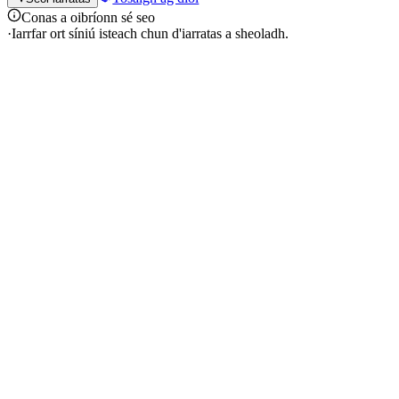
Conas a oibríonn sé seo
·
Iarrfar ort síniú isteach chun d'iarratas a sheoladh.