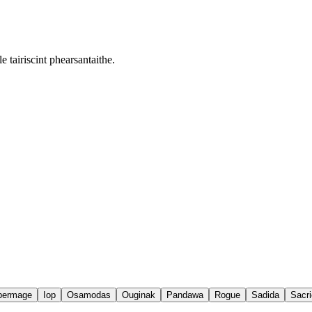
e tairiscint phearsantaithe.
permage
Iop
Osamodas
Ouginak
Pandawa
Rogue
Sadida
Sacri