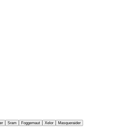
er
Sram
Foggernaut
Xelor
Masqueraider