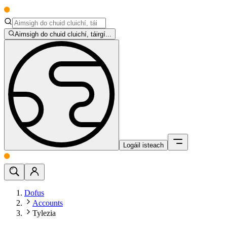
Aimsigh do chuid cluichí, táirgí...
Logáil isteach
Dofus
Accounts
Tylezia