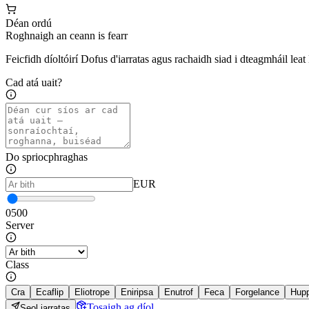
Déan ordú
Roghnaigh an ceann is fearr
Feicfidh díoltóirí Dofus d'iarratas agus rachaidh siad i dteagmháil leat l
Cad atá uait?
Do spriocphraghas
EUR
0
500
Server
Class
Cra
Ecaflip
Eliotrope
Eniripsa
Enutrof
Feca
Forgelance
Hup
Tosaigh ag díol
Seol iarratas