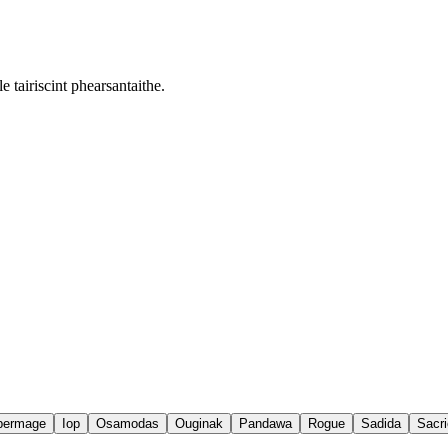
e tairiscint phearsantaithe.
permage
Iop
Osamodas
Ouginak
Pandawa
Rogue
Sadida
Sacri