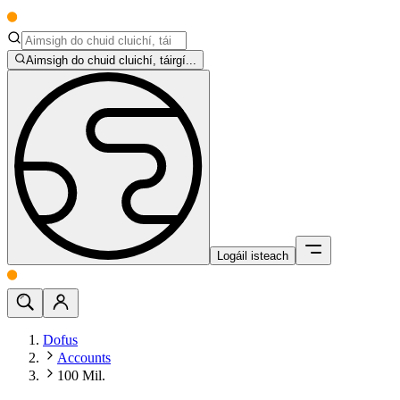
Aimsigh do chuid cluichí, táirgí...
Logáil isteach
Dofus
Accounts
100 Mil.