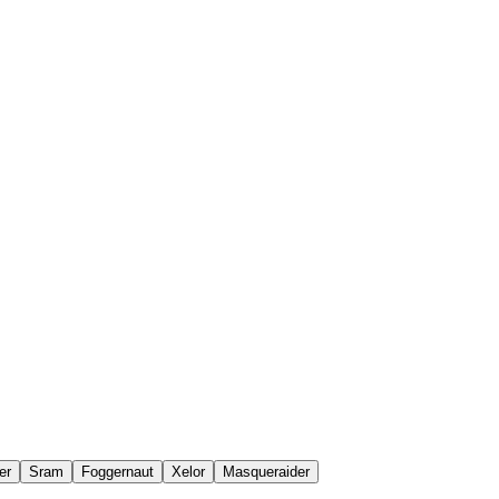
er
Sram
Foggernaut
Xelor
Masqueraider