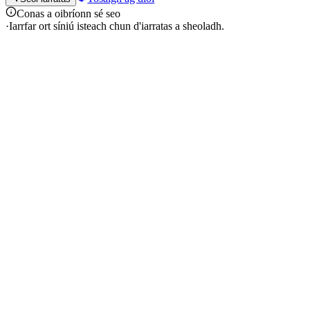
Conas a oibríonn sé seo
·
Iarrfar ort síniú isteach chun d'iarratas a sheoladh.