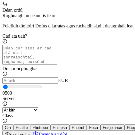
Déan ordú
Roghnaigh an ceann is fearr
Feicfidh díoltóirí Dofus d'iarratas agus rachaidh siad i dteagmháil leat l
Cad atá uait?
Do spriocphraghas
EUR
0
500
Server
Class
Cra
Ecaflip
Eliotrope
Eniripsa
Enutrof
Feca
Forgelance
Hup
Tosaigh ag díol
Seol iarratas