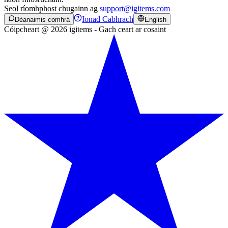
Seol ríomhphost chugainn ag
support@igitems.com
Ionad Cabhrach
Déanaimis comhrá
English
Cóipcheart @ 2026 igitems - Gach ceart ar cosaint