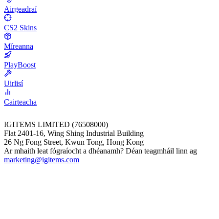
Airgeadraí
CS2 Skins
Míreanna
PlayBoost
Uirlisí
Cairteacha
IGITEMS LIMITED (76508000)
Flat 2401-16, Wing Shing Industrial Building
26 Ng Fong Street, Kwun Tong, Hong Kong
Ar mhaith leat fógraíocht a dhéanamh? Déan teagmháil linn ag
marketing@igitems.com