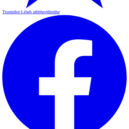
Trustpilot
·
Léigh athbhreithnithe