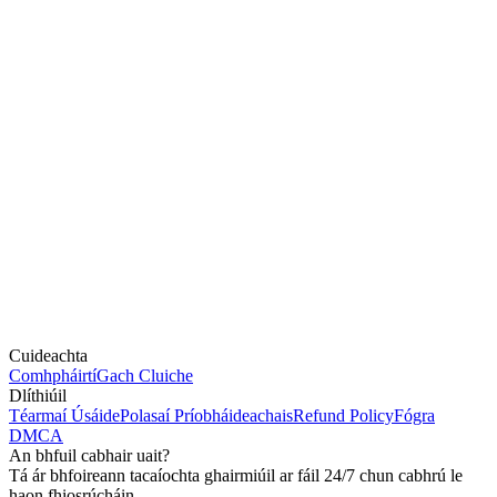
Cuideachta
Comhpháirtí
Gach Cluiche
Dlíthiúil
Téarmaí Úsáide
Polasaí Príobháideachais
Refund Policy
Fógra
DMCA
An bhfuil cabhair uait?
Tá ár bhfoireann tacaíochta ghairmiúil ar fáil 24/7 chun cabhrú le
haon fhiosrúcháin.