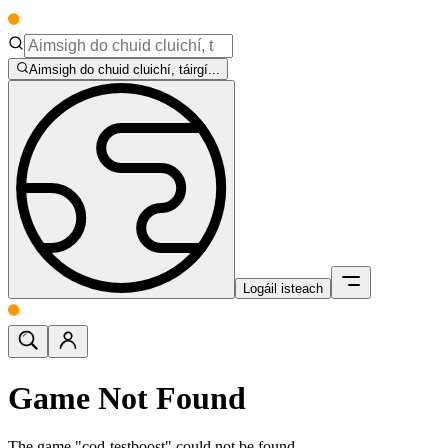
Aimsigh do chuid cluichí, táirgí...
Logáil isteach
Game Not Found
The game "cod-testboost" could not be found.