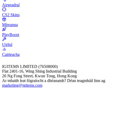
Airgeadraí
CS2 Skins
Míreanna
PlayBoost
Uirlisí
Cairteacha
IGITEMS LIMITED (76508000)
Flat 2401-16, Wing Shing Industrial Building
26 Ng Fong Street, Kwun Tong, Hong Kong
Ar mhaith leat fógraíocht a dhéanamh? Déan teagmháil linn ag
marketing@igitems.com