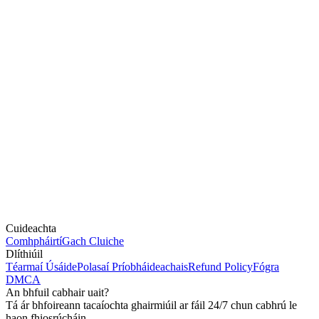
Cuideachta
Comhpháirtí
Gach Cluiche
Dlíthiúil
Téarmaí Úsáide
Polasaí Príobháideachais
Refund Policy
Fógra
DMCA
An bhfuil cabhair uait?
Tá ár bhfoireann tacaíochta ghairmiúil ar fáil 24/7 chun cabhrú le
haon fhiosrúcháin.