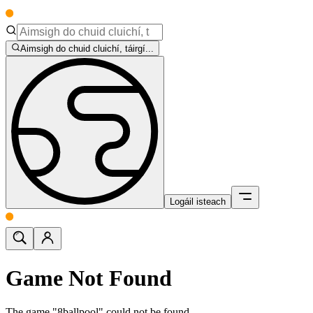
Aimsigh do chuid cluichí, táirgí...
Logáil isteach
Game Not Found
The game "8ballpool" could not be found.