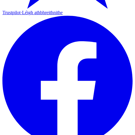
Trustpilot
·
Léigh athbhreithnithe