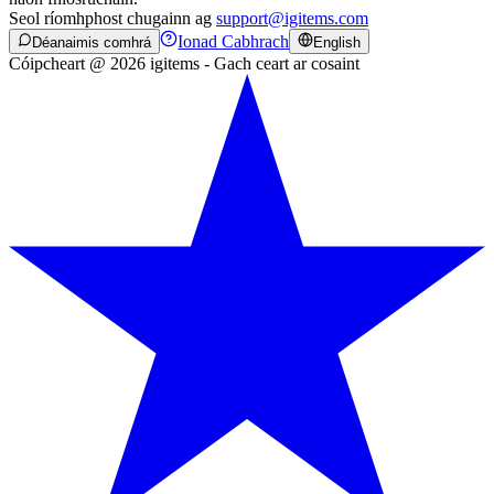
Seol ríomhphost chugainn ag
support@igitems.com
Ionad Cabhrach
Déanaimis comhrá
English
Cóipcheart @ 2026 igitems - Gach ceart ar cosaint