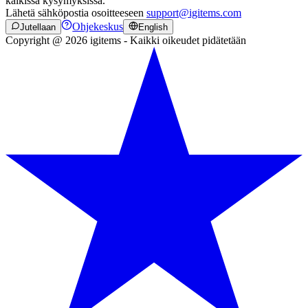
kaikissa kysymyksissä.
Lähetä sähköpostia osoitteeseen
support@igitems.com
Ohjekeskus
Jutellaan
English
Copyright @ 2026 igitems - Kaikki oikeudet pidätetään