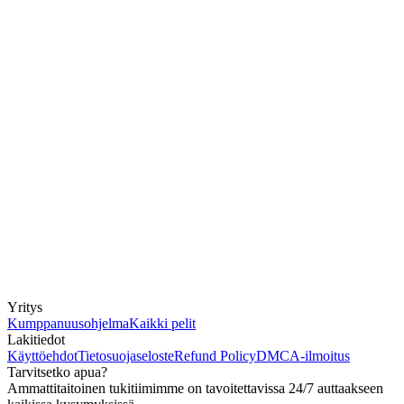
Yritys
Kumppanuusohjelma
Kaikki pelit
Lakitiedot
Käyttöehdot
Tietosuojaseloste
Refund Policy
DMCA-ilmoitus
Tarvitsetko apua?
Ammattitaitoinen tukitiimimme on tavoitettavissa 24/7 auttaakseen