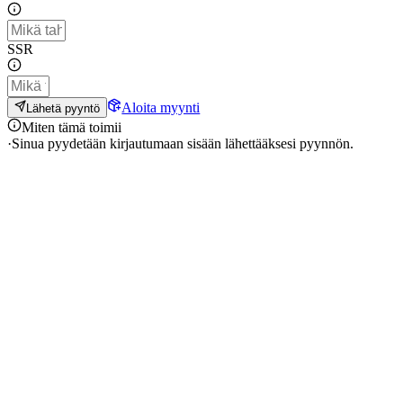
SSR
Aloita myynti
Lähetä pyyntö
Miten tämä toimii
·
Sinua pyydetään kirjautumaan sisään lähettääksesi pyynnön.