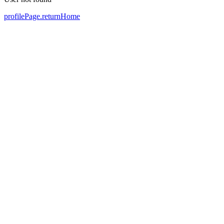
profilePage.returnHome