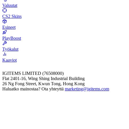
Valuutat
CS2 Skins
Esineet
PlayBoost
Työkalut
Kaaviot
IGITEMS LIMITED (76508000)
Flat 2401-16, Wing Shing Industrial Building
26 Ng Fong Street, Kwun Tong, Hong Kong
Haluatko mainostaa? Ota yhteyttä
marketing@igitems.com