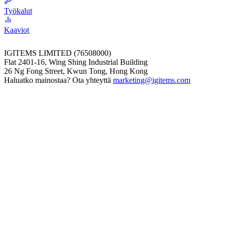
Työkalut
Kaaviot
IGITEMS LIMITED (76508000)
Flat 2401-16, Wing Shing Industrial Building
26 Ng Fong Street, Kwun Tong, Hong Kong
Haluatko mainostaa? Ota yhteyttä
marketing@igitems.com