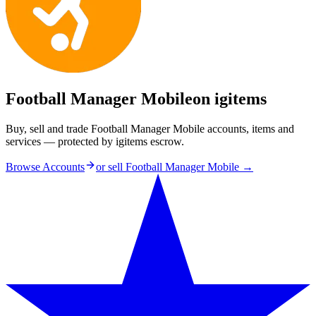
Football Manager Mobile
on igitems
Buy, sell and trade Football Manager Mobile accounts, items and
services — protected by igitems escrow.
Browse Accounts
or sell
Football Manager Mobile
→