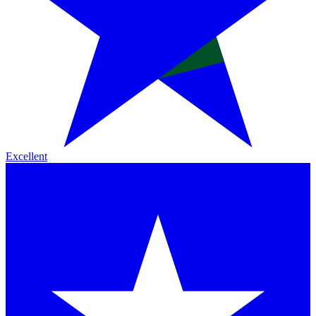
Excellent