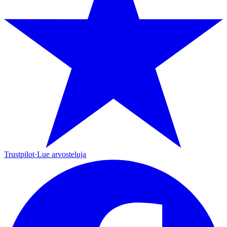
Trustpilot
·
Lue arvosteluja