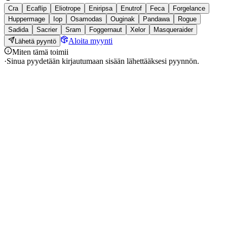
Cra
Ecaflip
Eliotrope
Eniripsa
Enutrof
Feca
Forgelance
Huppermage
Iop
Osamodas
Ouginak
Pandawa
Rogue
Sadida
Sacrier
Sram
Foggernaut
Xelor
Masqueraider
Aloita myynti
Lähetä pyyntö
Miten tämä toimii
·
Sinua pyydetään kirjautumaan sisään lähettääksesi pyynnön.