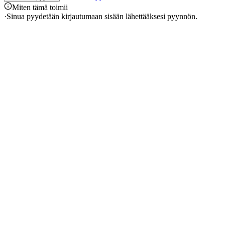
Miten tämä toimii
·
Sinua pyydetään kirjautumaan sisään lähettääksesi pyynnön.