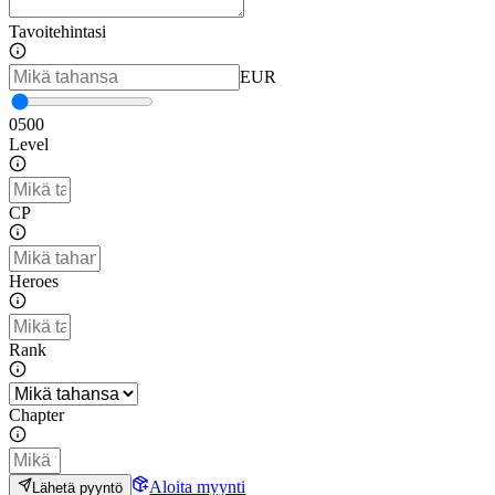
Tavoitehintasi
EUR
0
500
Level
CP
Heroes
Rank
Chapter
Aloita myynti
Lähetä pyyntö