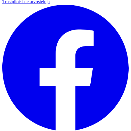
Trustpilot
·
Lue arvosteluja