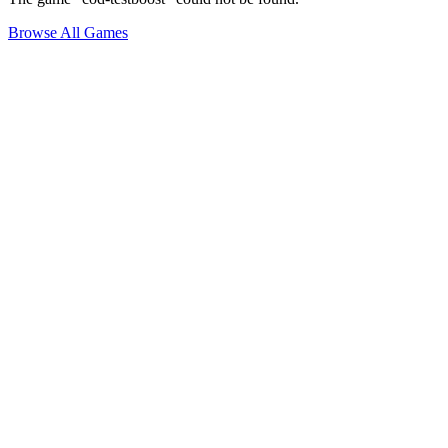
Browse All Games