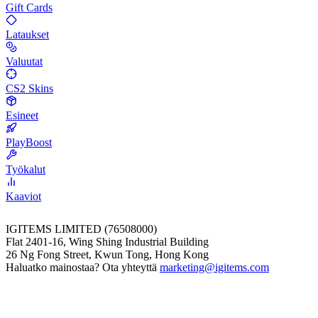
Gift Cards
Lataukset
Valuutat
CS2 Skins
Esineet
PlayBoost
Työkalut
Kaaviot
IGITEMS LIMITED (76508000)
Flat 2401-16, Wing Shing Industrial Building
26 Ng Fong Street, Kwun Tong, Hong Kong
Haluatko mainostaa? Ota yhteyttä
marketing@igitems.com