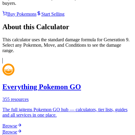
buyers.
Buy Pokemons
Start Selling
About this Calculator
This calculator uses the standard damage formula for Generation 9.
Select any Pokemon, Move, and Conditions to see the damage
range.
Everything Pokemon GO
355
resources
The full igitems Pokemon GO hub — calculators, tier lists, guides
and all services in one place.
Browse
Browse