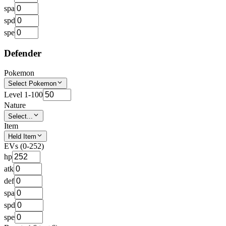
spa
spd
spe
Defender
Pokemon
Select Pokemon
Level 1-100
Nature
Select...
Item
Held Item
EVs (0-252)
hp
atk
def
spa
spd
spe