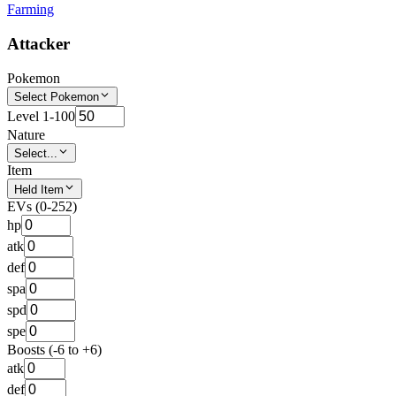
Farming
Attacker
Pokemon
Select Pokemon
Level 1-100
Nature
Select...
Item
Held Item
EVs (0-252)
hp
atk
def
spa
spd
spe
Boosts (-6 to +6)
atk
def