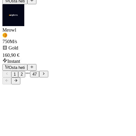
Osta heti
Meowl
750
M/s
🟨 Gold
160,90 €
Instant
Osta heti
1
2
47