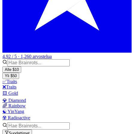
4.92 / 5 · 1,260 arvostelua
Alle $10
Yli $50
✅Traits
❌Traits
🟨 Gold
💎 Diamond
🌈 Rainbow
☯️ YinYang
☢️ Radioactive
Suodattimet