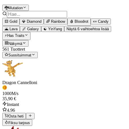
🐉Mutation
🟨 Gold
💎 Diamond
🌈 Rainbow
🩸 Bloodrot
🍬 Candy
🌋 Lava
🌌 Galaxy
☯️ YinYang
Näytä 6 vaihtoehtoa lisää
⚡Has Traits
Näkymä
561 Tuotteet
Suosituimmat
Dragon Cannelloni
1000
M/s
35,90 €
Instant
4.96
Osta heti
Fiksu tarjous