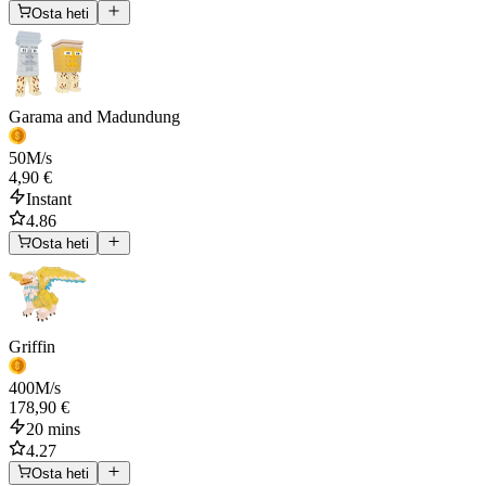
Osta heti
Garama and Madundung
50
M/s
4,90 €
Instant
4.86
Osta heti
Griffin
400
M/s
178,90 €
20 mins
4.27
Osta heti