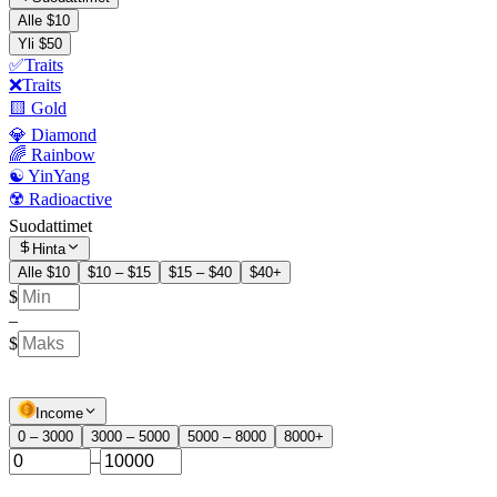
Alle $10
Yli $50
✅Traits
❌Traits
🟨 Gold
💎 Diamond
🌈 Rainbow
☯️ YinYang
☢️ Radioactive
Suodattimet
Hinta
Alle $10
$10 – $15
$15 – $40
$40+
$
–
$
Income
0 – 3000
3000 – 5000
5000 – 8000
8000+
–