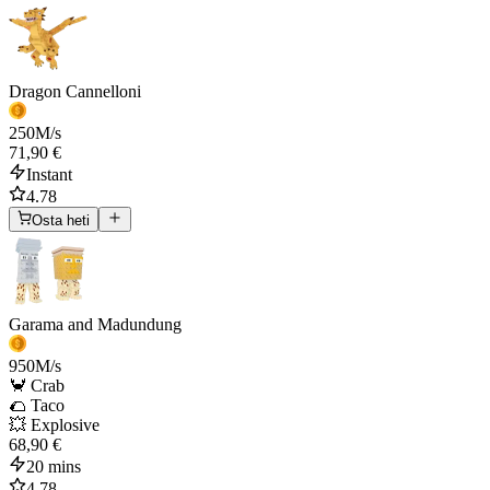
Dragon Cannelloni
250
M/s
71,90 €
Instant
4.78
Osta heti
Garama and Madundung
950
M/s
🦀 Crab
🌮 Taco
💥 Explosive
68,90 €
20 mins
4.78