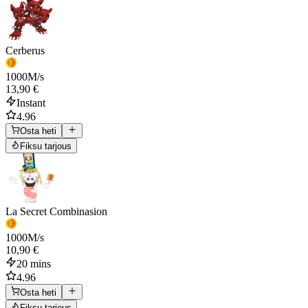
Cerberus
1000
M/s
13,90 €
Instant
4.96
Osta heti
Fiksu tarjous
La Secret Combinasion
1000
M/s
10,90 €
20 mins
4.96
Osta heti
Fiksu tarjous