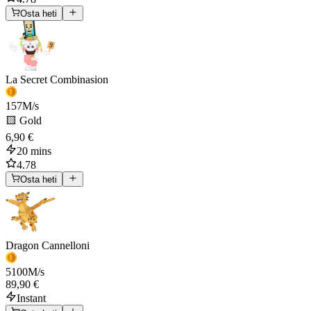
Osta heti
La Secret Combinasion
157
M/s
🟨 Gold
6,90 €
20 mins
4.78
Osta heti
Dragon Cannelloni
5100
M/s
89,90 €
Instant