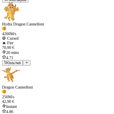
Hydra Dragon Cannelloni
4200
M/s
💀 Cursed
🔥 Fire
70,90 €
20 mins
4.71
Osta heti
Dragon Cannelloni
250
M/s
42,90 €
Instant
4.86