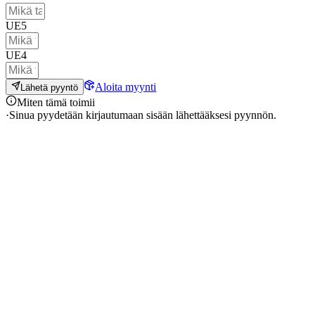
UE5
UE4
Aloita myynti
Lähetä pyyntö
Miten tämä toimii
·
Sinua pyydetään kirjautumaan sisään lähettääksesi pyynnön.