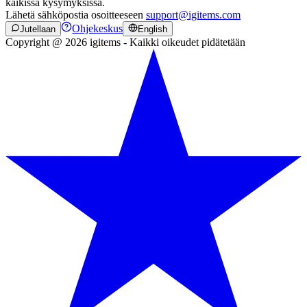
kaikissa kysymyksissä.
Lähetä sähköpostia osoitteeseen
support@igitems.com
Ohjekeskus
Jutellaan
English
Copyright @ 2026 igitems - Kaikki oikeudet pidätetään