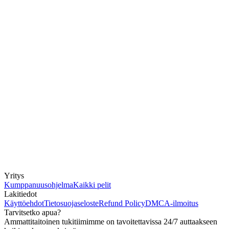
Yritys
Kumppanuusohjelma
Kaikki pelit
Lakitiedot
Käyttöehdot
Tietosuojaseloste
Refund Policy
DMCA-ilmoitus
Tarvitsetko apua?
Ammattitaitoinen tukitiimimme on tavoitettavissa 24/7 auttaakseen