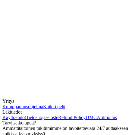
Yritys
Kumppanuusohjelma
Kaikki pelit
Lakitiedot
Käyttöehdot
Tietosuojaseloste
Refund Policy
DMCA-ilmoitus
Tarvitsetko apua?
Ammattitaitoinen tukitiimimme on tavoitettavissa 24/7 auttaakseen
kaikissa kysymyksissä.