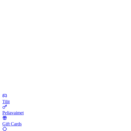
Tilit
Peliavaimet
Gift Cards