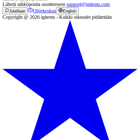
Lähetä sähköpostia osoitteeseen
support@igitems.com
Ohjekeskus
Jutellaan
English
Copyright @ 2026 igitems - Kaikki oikeudet pidätetään