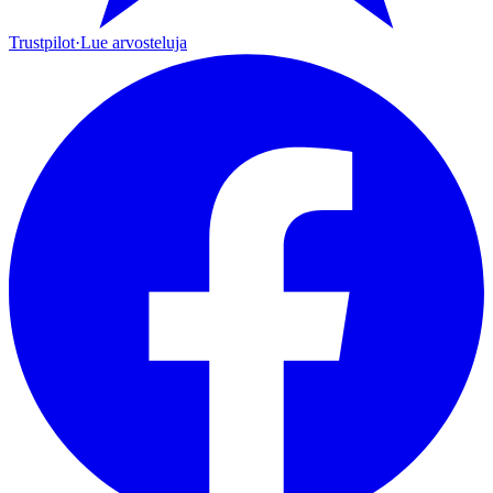
Trustpilot
·
Lue arvosteluja