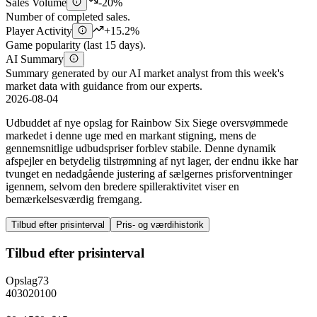
Sales Volume
-20%
Number of completed sales.
Player Activity
+15.2%
Game popularity (last 15 days).
AI Summary
Summary generated by our AI market analyst from this week's
market data with guidance from our experts.
2026-08-04
Udbuddet af nye opslag for Rainbow Six Siege oversvømmede
markedet i denne uge med en markant stigning, mens de
gennemsnitlige udbudspriser forblev stabile. Denne dynamik
afspejler en betydelig tilstrømning af nyt lager, der endnu ikke har
tvunget en nedadgående justering af sælgernes prisforventninger
igennem, selvom den bredere spilleraktivitet viser en
bemærkelsesværdig fremgang.
Tilbud efter prisinterval
Pris- og værdihistorik
Tilbud efter prisinterval
Opslag
73
40
30
20
10
0