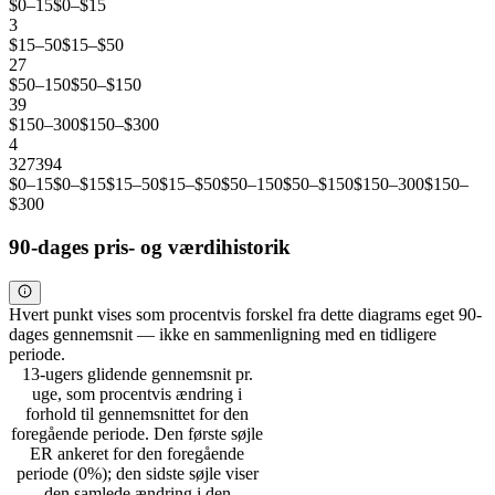
$0–15
$0–$15
3
$15–50
$15–$50
27
$50–150
$50–$150
39
$150–300
$150–$300
4
3
27
39
4
$0–15
$0–$15
$15–50
$15–$50
$50–150
$50–$150
$150–300
$150–
$300
90-dages pris- og værdihistorik
Hvert punkt vises som procentvis forskel fra dette diagrams eget 90-
dages gennemsnit — ikke en sammenligning med en tidligere
periode.
13-ugers glidende gennemsnit pr.
uge, som procentvis ændring i
forhold til gennemsnittet for den
foregående periode. Den første søjle
ER ankeret for den foregående
periode (0%); den sidste søjle viser
den samlede ændring i den