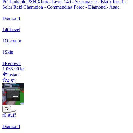
PC,Linkable,PSN,Xbox - Level 140 - Seasonals 9 - Black Ices 1 -
Solar Raid Champion - Commanding Force - Diamond - Attac
Diamond
140
Level
1
Operator
1
Skin
1
Renown
1.065,90 kr.
Instant
4.85
r6 stuff
Diamond