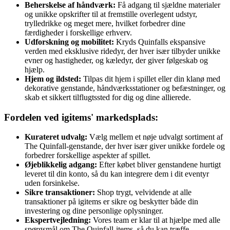
Beherskelse af håndværk:
Få adgang til sjældne materialer
og unikke opskrifter til at fremstille overlegent udstyr,
trylledrikke og meget mere, hvilket forbedrer dine
færdigheder i forskellige erhverv.
Udforskning og mobilitet:
Kryds Quinfalls ekspansive
verden med eksklusive ridedyr, der hver især tilbyder unikke
evner og hastigheder, og kæledyr, der giver følgeskab og
hjælp.
Hjem og ildsted:
Tilpas dit hjem i spillet eller din klanø med
dekorative genstande, håndværksstationer og befæstninger, og
skab et sikkert tilflugtssted for dig og dine allierede.
Fordelen ved igitems' markedsplads:
Kurateret udvalg:
Vælg mellem et nøje udvalgt sortiment af
The Quinfall-genstande, der hver især giver unikke fordele og
forbedrer forskellige aspekter af spillet.
Øjeblikkelig adgang:
Efter købet bliver genstandene hurtigt
leveret til din konto, så du kan integrere dem i dit eventyr
uden forsinkelse.
Sikre transaktioner:
Shop trygt, velvidende at alle
transaktioner på igitems er sikre og beskytter både din
investering og dine personlige oplysninger.
Ekspertvejledning:
Vores team er klar til at hjælpe med alle
spørgsmål om The Quinfall-items, så du kan træffe