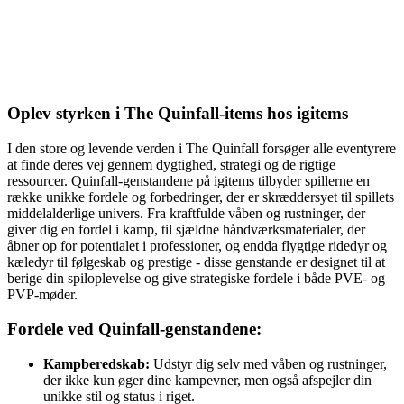
Oplev styrken i The Quinfall-items hos igitems
I den store og levende verden i The Quinfall forsøger alle eventyrere
at finde deres vej gennem dygtighed, strategi og de rigtige
ressourcer. Quinfall-genstandene på igitems tilbyder spillerne en
række unikke fordele og forbedringer, der er skræddersyet til spillets
middelalderlige univers. Fra kraftfulde våben og rustninger, der
giver dig en fordel i kamp, til sjældne håndværksmaterialer, der
åbner op for potentialet i professioner, og endda flygtige ridedyr og
kæledyr til følgeskab og prestige - disse genstande er designet til at
berige din spiloplevelse og give strategiske fordele i både PVE- og
PVP-møder.
Fordele ved Quinfall-genstandene:
Kampberedskab:
Udstyr dig selv med våben og rustninger,
der ikke kun øger dine kampevner, men også afspejler din
unikke stil og status i riget.