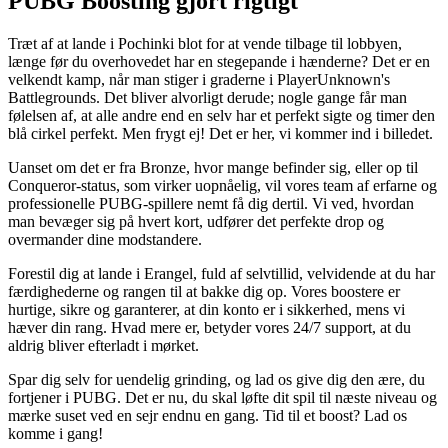
PUBG Boosting gjort rigtigt
Træt af at lande i Pochinki blot for at vende tilbage til lobbyen,
længe før du overhovedet har en stegepande i hænderne? Det er en
velkendt kamp, når man stiger i graderne i PlayerUnknown's
Battlegrounds. Det bliver alvorligt derude; nogle gange får man
følelsen af, at alle andre end en selv har et perfekt sigte og timer den
blå cirkel perfekt. Men frygt ej! Det er her, vi kommer ind i billedet.
Uanset om det er fra Bronze, hvor mange befinder sig, eller op til
Conqueror-status, som virker uopnåelig, vil vores team af erfarne og
professionelle PUBG-spillere nemt få dig dertil. Vi ved, hvordan
man bevæger sig på hvert kort, udfører det perfekte drop og
overmander dine modstandere.
Forestil dig at lande i Erangel, fuld af selvtillid, velvidende at du har
færdighederne og rangen til at bakke dig op. Vores boostere er
hurtige, sikre og garanterer, at din konto er i sikkerhed, mens vi
hæver din rang. Hvad mere er, betyder vores 24/7 support, at du
aldrig bliver efterladt i mørket.
Spar dig selv for uendelig grinding, og lad os give dig den ære, du
fortjener i PUBG. Det er nu, du skal løfte dit spil til næste niveau og
mærke suset ved en sejr endnu en gang. Tid til et boost? Lad os
komme i gang!