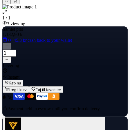
1 / 1
3
viewing
Samlet pris
1.132,90 kr.
+≈ 45,3 kr.
cash back to your wallet
Levering
Instant
Køb nu
Læg i kurv
Føj til favoritter
Payment held in escrow until you confirm delivery