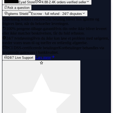
Eyad Store
4.88
·
2.4K orders
·
verified seller
Ask a question
™
igitems Shield
Escrow · full refund · 24/7 disputes
Betaling holdes i escrow
Din betaling bliver hos igitems og
frigives først, når du bekræfter leveringen.
100% pengene-tilbage-garanti
Hvis din ordre ikke bliver leveret
eller ikke matcher beskrivelsen, får du fuld refusion.
24/7 tvistløsning
Hvis du ikke kan løse et problem med sælgeren,
træder vores team til og træffer en retfærdig afgørelse.
PCI DSS-certificerede betalinger
Kortbetalinger behandles via
krypterede gateways i bankkvalitet.
Læs mere
24/7 Live Support