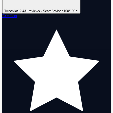
Trustpilot
12,431 reviews · ScamAdviser 100/100
Excellent