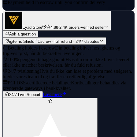
Payment held in escrow until you confirm delivery
Eyad Store
4.88
·
2.4K orders
·
verified seller
Ask a question
™
igitems Shield
Escrow · full refund · 24/7 disputes
Betaling holdes i escrow
Din betaling bliver hos igitems og
frigives først, når du bekræfter leveringen.
100% pengene-tilbage-garanti
Hvis din ordre ikke bliver leveret
eller ikke matcher beskrivelsen, får du fuld refusion.
24/7 tvistløsning
Hvis du ikke kan løse et problem med sælgeren,
træder vores team til og træffer en retfærdig afgørelse.
PCI DSS-certificerede betalinger
Kortbetalinger behandles via
krypterede gateways i bankkvalitet.
Læs mere
24/7 Live Support