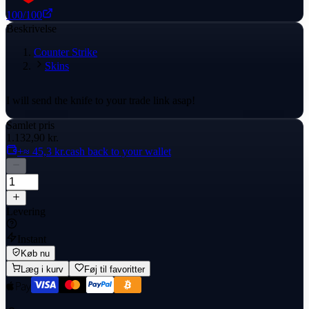
100
/100
Beskrivelse
Counter Strike
Skins
I will send the knife to your trade link asap!
Samlet pris
1.132,90 kr.
+≈ 45,3 kr.
cash back to your wallet
Levering
Instant
Køb nu
Læg i kurv
Føj til favoritter