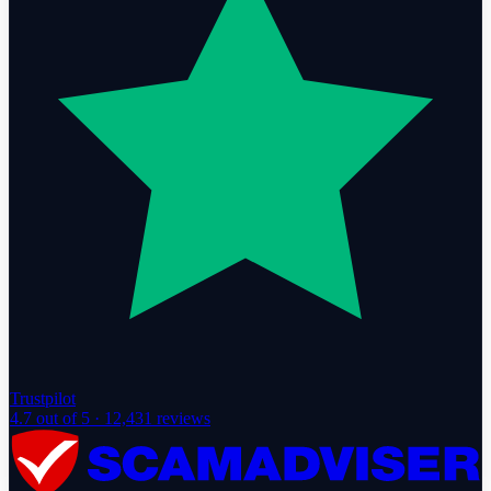
Trustpilot
4.7
out of 5 ·
12,431
reviews