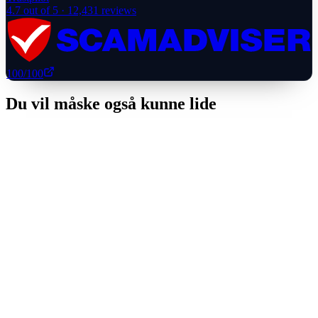
4.7
out of 5 ·
12,431
reviews
100
/100
Du vil måske også kunne lide