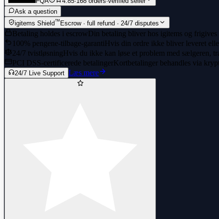
FQA
4.85
·
168 orders
·
verified seller
Ask a question
™
igitems Shield
Escrow · full refund · 24/7 disputes
Betaling holdes i escrow
Din betaling bliver hos igitems og frigives
100% pengene-tilbage-garanti
Hvis din ordre ikke bliver leveret ell
24/7 tvistløsning
Hvis du ikke kan løse et problem med sælgeren, træ
PCI DSS-certificerede betalinger
Kortbetalinger behandles via kryp
Læs mere
24/7 Live Support