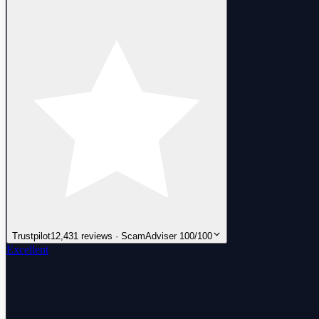
Trustpilot
12,431 reviews · ScamAdviser 100/100
Excellent