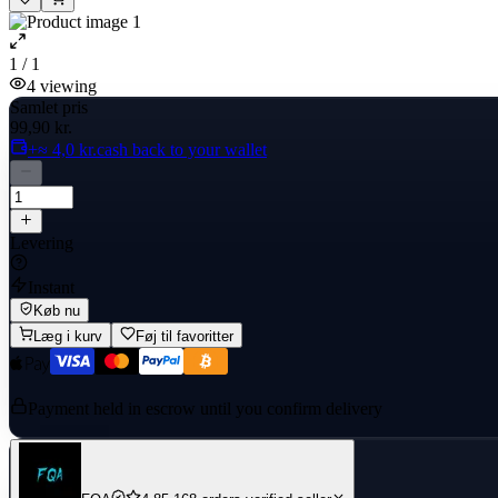
1 / 1
4
viewing
Samlet pris
99,90 kr.
+≈ 4,0 kr.
cash back to your wallet
Levering
Instant
Køb nu
Læg i kurv
Føj til favoritter
Payment held in escrow until you confirm delivery