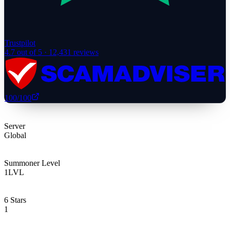
Trustpilot
4.7
out of 5 ·
12,431
reviews
100
/100
Server
Global
Summoner Level
1
LVL
6 Stars
1