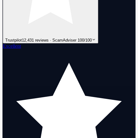
Trustpilot
12,431 reviews · ScamAdviser 100/100
Excellent