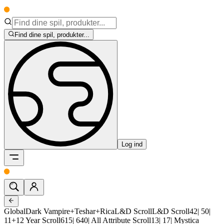
Find dine spil, produkter...
Log ind
GlobalDark Vampire+Teshar+RicaL&D ScrollL&D Scroll42| 50|
11+12 Year Scroll615| 640| All Attribute Scroll13| 17| Mystica