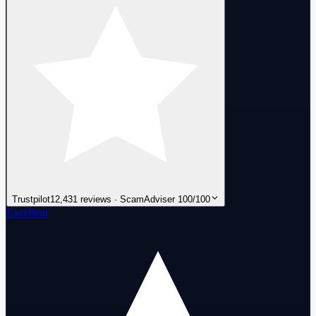
Trustpilot
12,431 reviews · ScamAdviser 100/100
Excellent