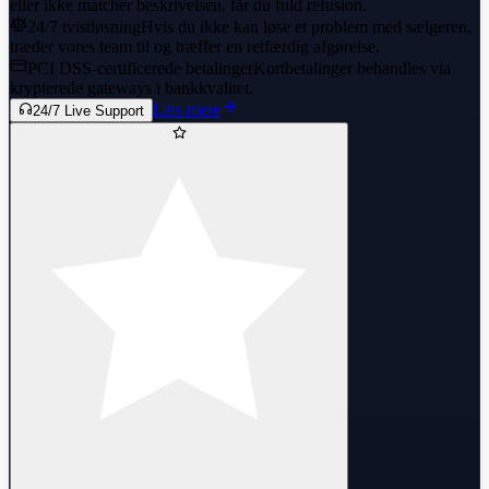
eller ikke matcher beskrivelsen, får du fuld refusion.
Professional support available
24/7 tvistløsning
Hvis du ikke kan løse et problem med sælgeren,
træder vores team til og træffer en retfærdig afgørelse.
PCI DSS-certificerede betalinger
Kortbetalinger behandles via
krypterede gateways i bankkvalitet.
Læs mere
24/7 Live Support