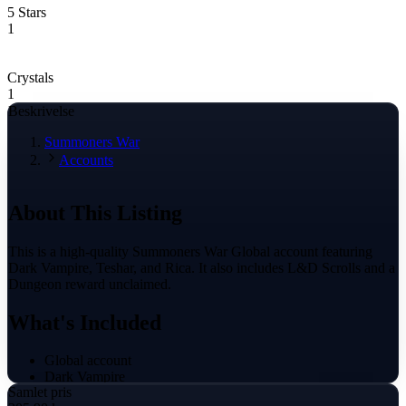
5 Stars
1
Crystals
1
Beskrivelse
Summoners War
Accounts
About This Listing
This is a high-quality Summoners War Global account featuring
Dark Vampire, Teshar, and Rica. It also includes L&D Scrolls and a
Dungeon reward unclaimed.
What's Included
Global account
Dark Vampire
Samlet pris
Teshar