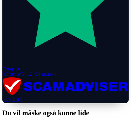
Trustpilot
4.7
out of 5 ·
12,431
reviews
100
/100
Du vil måske også kunne lide