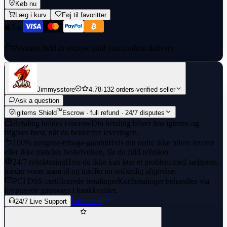
Køb nu
Læg i kurv
Føj til favoritter
Payment held in escrow until you confirm delivery
Jimmysstore
4.78
·
132 orders
·
verified seller
Ask a question
™
igitems Shield
Escrow · full refund · 24/7 disputes
Betaling holdes i escrow
Din betaling bliver hos igitems og
frigives først, når du bekræfter leveringen.
100% pengene-tilbage-garanti
Hvis din ordre ikke bliver leveret
eller ikke matcher beskrivelsen, får du fuld refusion.
24/7 tvistløsning
Hvis du ikke kan løse et problem med sælgeren,
træder vores team til og træffer en retfærdig afgørelse.
PCI DSS-certificerede betalinger
Kortbetalinger behandles via
krypterede gateways i bankkvalitet.
Læs mere
24/7 Live Support