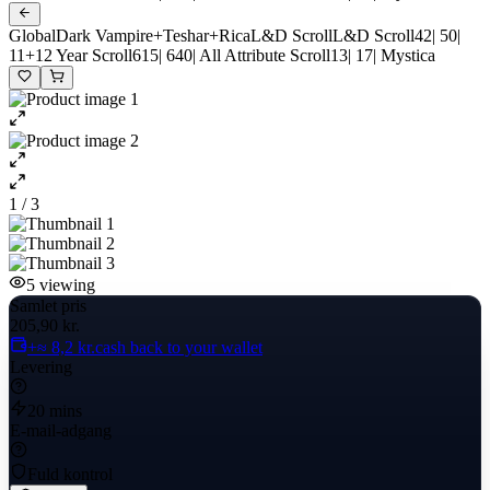
GlobalDark Vampire+Teshar+RicaL&D ScrollL&D Scroll42| 50|
11+12 Year Scroll615| 640| All Attribute Scroll13| 17| Mystica
1 / 3
5
viewing
Samlet pris
205,90 kr.
+≈ 8,2 kr.
cash back to your wallet
Levering
20 mins
E-mail-adgang
Fuld kontrol