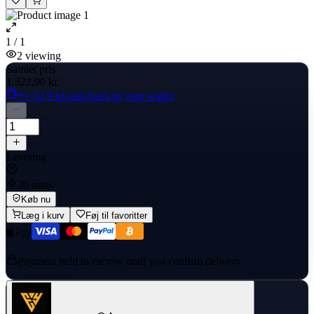
1 / 1
2
viewing
Samlet pris
1.322,90 kr.
+≈ 52,9 kr.
cash back to your wallet
Levering
20 mins
Køb nu
Læg i kurv
Føj til favoritter
Payment held in escrow until you confirm delivery