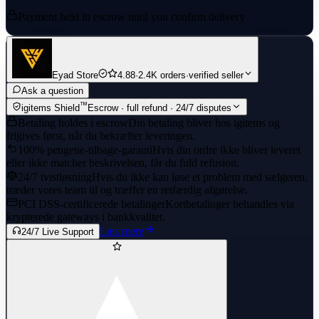
Payment held in escrow until you confirm delivery
Eyad Store
4.88
·
2.4K orders
·
verified seller
Ask a question
™
igitems Shield
Escrow · full refund · 24/7 disputes
Betaling holdes i escrow
Din betaling bliver hos igitems og
frigives først, når du bekræfter leveringen.
100% pengene-tilbage-garanti
Hvis din ordre ikke bliver leveret
eller ikke matcher beskrivelsen, får du fuld refusion.
24/7 tvistløsning
Hvis du ikke kan løse et problem med sælgeren,
træder vores team til og træffer en retfærdig afgørelse.
PCI DSS-certificerede betalinger
Kortbetalinger behandles via
krypterede gateways i bankkvalitet.
Læs mere
24/7 Live Support