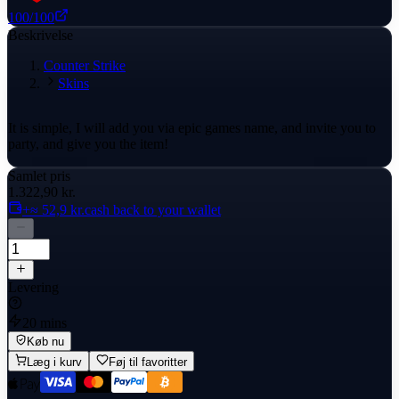
100
/100
Beskrivelse
Counter Strike
Skins
It is simple, I will add you via epic games name, and invite you to
party, and give you the item!
Samlet pris
1.322,90 kr.
+≈ 52,9 kr.
cash back to your wallet
Levering
20 mins
Køb nu
Læg i kurv
Føj til favoritter