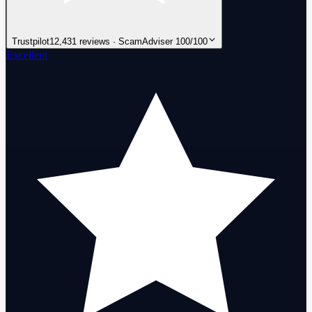
Trustpilot
12,431 reviews · ScamAdviser 100/100
Excellent