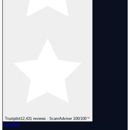
Trustpilot
12,431 reviews · ScamAdviser 100/100
Excellent