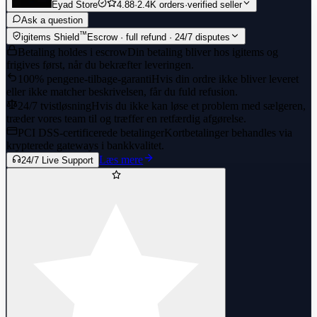
Eyad Store
4.88
·
2.4K orders
·
verified seller
Ask a question
™
igitems Shield
Escrow · full refund · 24/7 disputes
Betaling holdes i escrow
Din betaling bliver hos igitems og
frigives først, når du bekræfter leveringen.
100% pengene-tilbage-garanti
Hvis din ordre ikke bliver leveret
eller ikke matcher beskrivelsen, får du fuld refusion.
24/7 tvistløsning
Hvis du ikke kan løse et problem med sælgeren,
træder vores team til og træffer en retfærdig afgørelse.
PCI DSS-certificerede betalinger
Kortbetalinger behandles via
krypterede gateways i bankkvalitet.
Læs mere
24/7 Live Support