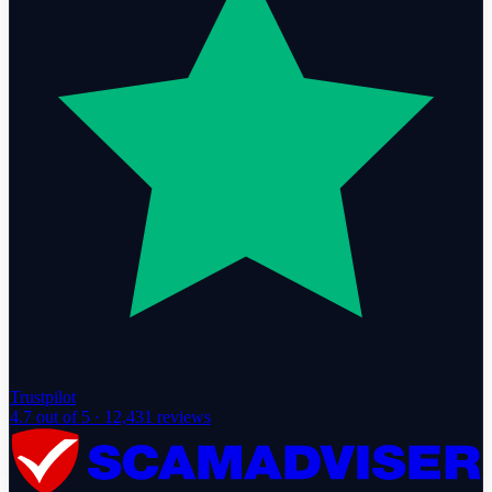
Trustpilot
4.7
out of 5 ·
12,431
reviews