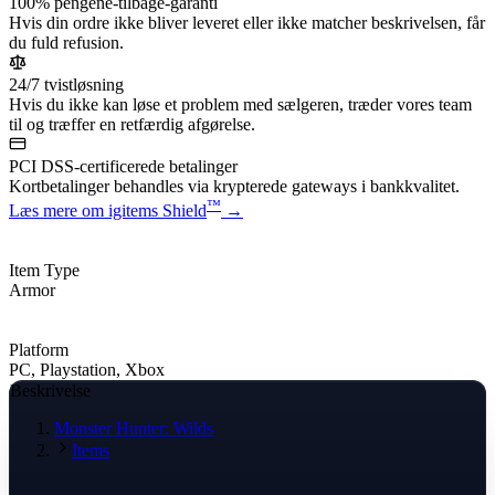
100% pengene-tilbage-garanti
Hvis din ordre ikke bliver leveret eller ikke matcher beskrivelsen, får
du fuld refusion.
24/7 tvistløsning
Hvis du ikke kan løse et problem med sælgeren, træder vores team
til og træffer en retfærdig afgørelse.
PCI DSS-certificerede betalinger
Kortbetalinger behandles via krypterede gateways i bankkvalitet.
™
Læs mere om igitems Shield
→
Item Type
Armor
Platform
PC, Playstation, Xbox
Beskrivelse
Monster Hunter: Wilds
Items