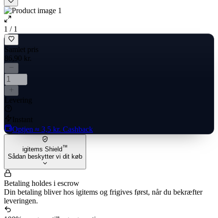
1 / 1
Samlet pris
86,90 kr.
Levering
Instant
Optjen
≈ 3,5 kr.
Cashback
™
igitems Shield
Sådan beskytter vi dit køb
Betaling holdes i escrow
Din betaling bliver hos igitems og frigives først, når du bekræfter
leveringen.