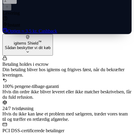
Levering
Instant
Optjen
≈ 3,5 kr.
Cashback
™
igitems Shield
Sådan beskytter vi dit køb
Betaling holdes i escrow
Din betaling bliver hos igitems og frigives først, når du bekræfter
leveringen.
100% pengene-tilbage-garanti
Hvis din ordre ikke bliver leveret eller ikke matcher beskrivelsen, får
du fuld refusion.
24/7 tvistløsning
Hvis du ikke kan løse et problem med sælgeren, træder vores team
til og træffer en retfærdig afgørelse.
PCI DSS-certificerede betalinger