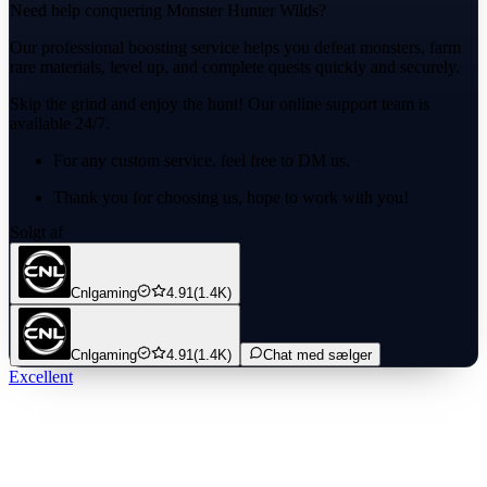
Need help conquering Monster Hunter Wilds?
Our professional boosting service helps you defeat monsters, farm
rare materials, level up, and complete quests quickly and securely.
Skip the grind and enjoy the hunt! Our online support team is
available 24/7.
For any custom service, feel free to DM us.
Thank you for choosing us, hope to work with you!
Solgt af
Cnlgaming
4.91
(1.4K)
Cnlgaming
4.91
(1.4K)
Chat med sælger
Excellent